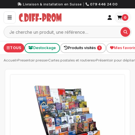
Livraison & installation en Suisse
|
079 446 24 00
0
TOUS
Destockage
Produits visités
Mes favori
1
Accueil
›
Presentoir presse
›
Cartes postales et routieres
›
Présentoir pour déplian