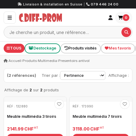
Livraison & installation en Suisse
|
079 446 24 00
0
TOUS
Destockage
Produits visités
Mes favoris
Accueil
›
Produits
›
Multimedia
›
Presentoirs antivol
(2 références)
Trier par :
Affichage :
Affichage de
2
sur
2
produits
RÉF : 132880
RÉF : 173990
Meuble multimédia 3 tiroirs
Meuble multimédia 7 tiroirs
HT
HT
2 141.99 CHF
3 118.00 CHF