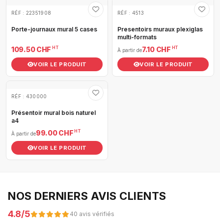
RÉF : 22351908
RÉF : 4513
Porte-journaux mural 5 cases
Presentoirs muraux plexiglas
multi-formats
HT
HT
109.50 CHF
7.10 CHF
À partir de
VOIR LE PRODUIT
VOIR LE PRODUIT
RÉF : 430000
Présentoir mural bois naturel
a4
HT
99.00 CHF
À partir de
VOIR LE PRODUIT
NOS DERNIERS AVIS CLIENTS
4.8/5
40 avis vérifiés