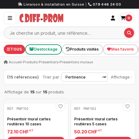
Livraison & installation en Suisse
|
079 446 24 00
0
TOUS
Destockage
Produits visités
Mes favoris
Accueil
›
Produits
›
Presentoirs
›
Presentoirs muraux
(15 références)
Trier par :
Affichage :
Affichage de
15
sur
15
produits
RÉF : PMF102
RÉF : PMF052
Présentoir mural cartes
Présentoir mural cartes
routières 10 cases
routières 5 cases
HT
HT
72.10 CHF
50.20 CHF