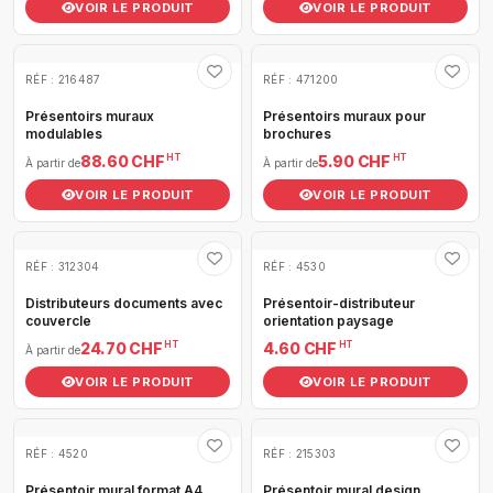
VOIR LE PRODUIT
VOIR LE PRODUIT
RÉF : 216487
RÉF : 471200
Présentoirs muraux
Présentoirs muraux pour
modulables
brochures
HT
HT
88.60 CHF
5.90 CHF
À partir de
À partir de
VOIR LE PRODUIT
VOIR LE PRODUIT
RÉF : 312304
RÉF : 4530
Distributeurs documents avec
Présentoir-distributeur
couvercle
orientation paysage
HT
HT
24.70 CHF
4.60 CHF
À partir de
VOIR LE PRODUIT
VOIR LE PRODUIT
RÉF : 4520
RÉF : 215303
Présentoir mural format A4
Présentoir mural design