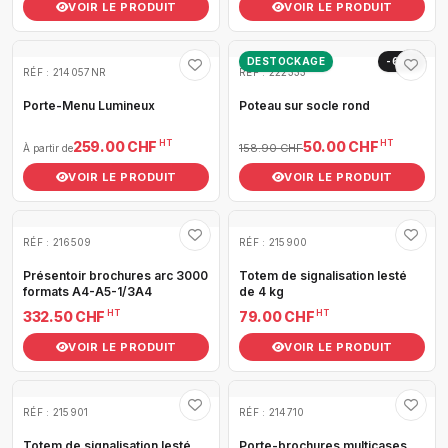
VOIR LE PRODUIT
VOIR LE PRODUIT
DESTOCKAGE
-69%
RÉF : 214057NR
RÉF : 222333
Porte-Menu Lumineux
Poteau sur socle rond
HT
HT
259.00 CHF
50.00 CHF
158.90 CHF
À partir de
VOIR LE PRODUIT
VOIR LE PRODUIT
RÉF : 216509
RÉF : 215900
Présentoir brochures arc 3000
Totem de signalisation lesté
formats A4-A5-1/3A4
de 4 kg
HT
HT
332.50 CHF
79.00 CHF
VOIR LE PRODUIT
VOIR LE PRODUIT
RÉF : 215901
RÉF : 214710
Totem de signalisation lesté
Porte-brochures multicases