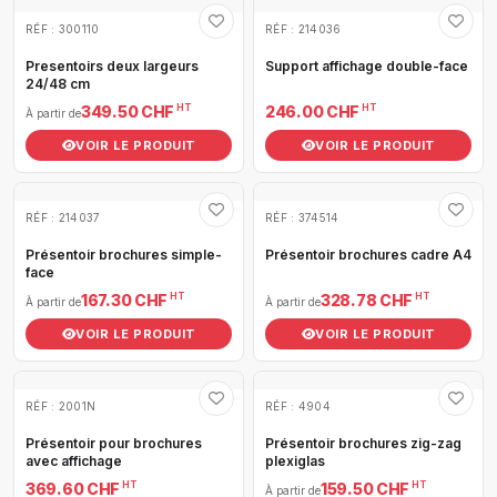
RÉF : 300110
RÉF : 214036
Presentoirs deux largeurs
Support affichage double-face
24/48 cm
HT
HT
349.50 CHF
246.00 CHF
À partir de
VOIR LE PRODUIT
VOIR LE PRODUIT
RÉF : 214037
RÉF : 374514
Présentoir brochures simple-
Présentoir brochures cadre A4
face
HT
HT
167.30 CHF
328.78 CHF
À partir de
À partir de
VOIR LE PRODUIT
VOIR LE PRODUIT
RÉF : 2001N
RÉF : 4904
Présentoir pour brochures
Présentoir brochures zig-zag
avec affichage
plexiglas
HT
HT
369.60 CHF
159.50 CHF
À partir de