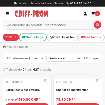
Livraison & installation en Suisse
|
079 446 24 00
0
TOUS
Destockage
Produits visités
Mes favoris
Accueil
›
Produits
(24 références)
Trier par :
Affichage :
Affichage de
24
sur
427
produits
RÉF : 330000
RÉF : 350804
Borne tactile sur batterie
Chariot de manutention
HT
HT
1 190.00 CHF
79.50 CHF
À partir de