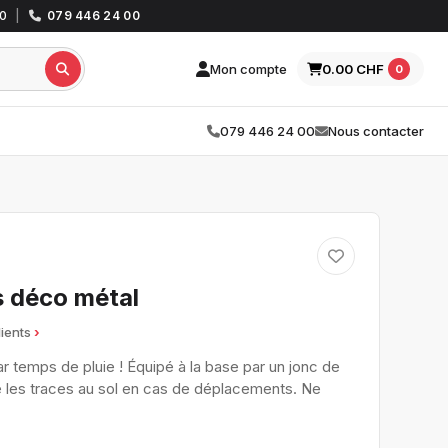
30
|
079 446 24 00
Mon compte
0.00 CHF
0
079 446 24 00
Nous contacter
s déco métal
lients
 temps de pluie ! Équipé à la base par un jonc de
te les traces au sol en cas de déplacements. Ne