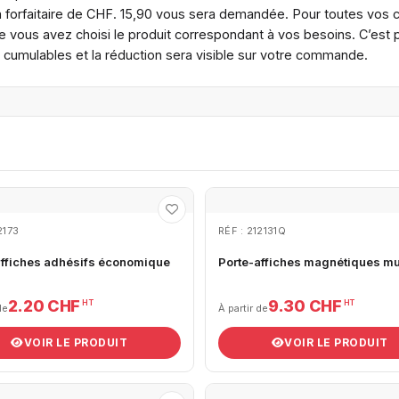
n forfaitaire de CHF. 15,90 vous sera demandée. Pour toutes vos
 vous avez choisi le produit correspondant à vos besoins. C’est po
s cumulables et la réduction sera visible sur votre commande.
2173
RÉF : 212131Q
affiches adhésifs économique
Porte-affiches magnétiques m
2.20 CHF
9.30 CHF
HT
HT
de
À partir de
VOIR LE PRODUIT
VOIR LE PRODUIT