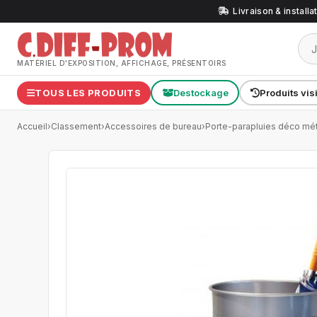
Livraison & install
MATÉRIEL D'EXPOSITION, AFFICHAGE, PRÉSENTOIRS
TOUS LES PRODUITS
Destockage
Produits vis
Accueil
›
Classement
›
Accessoires de bureau
›
Porte-parapluies déco mét