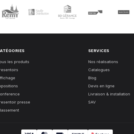
ATÉGORIES
SERVICES
ous les produits
Nos réalisations
resentoirs
Catalogues
ffichage
Blog
xpositions
Devis en ligne
onference
Livraison & installation
resentoir presse
SAV
lassement