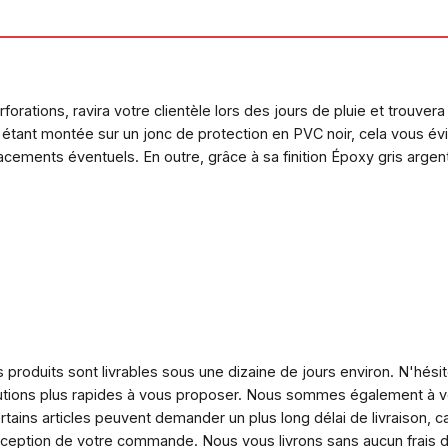
rations, ravira votre clientèle lors des jours de pluie et trouvera
e étant montée sur un jonc de protection en PVC noir, cela vous év
cements éventuels. En outre, grâce à sa finition Époxy gris argent, 
 produits sont livrables sous une dizaine de jours environ. N'hési
utions plus rapides à vous proposer. Nous sommes également à vo
ins articles peuvent demander un plus long délai de livraison, ca
réception de votre commande. Nous vous livrons sans aucun frais