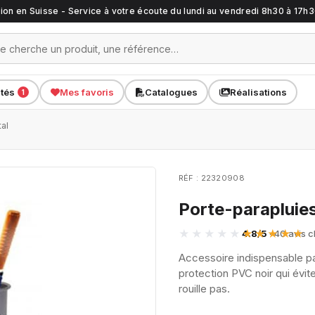
ation en Suisse - Service à votre écoute du lundi au vendredi 8h30 à 17h
ités
Mes favoris
Catalogues
Réalisations
1
al
RÉF : 22320908
Porte-parapluie
4.8/5
· 40 avis c
Accessoire indispensable par
protection PVC noir qui évi
rouille pas.