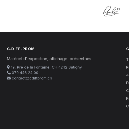
C.DIFF-PROM
C
Matériel d'exposition, affichage, présentoirs
T
19, Pré de la Fontaine, CH-1242 Satigny
P
079 446 24 00
A
contact@cdiffprom.ch
E
C
P
C