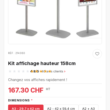
RÉF : 214060
Kit affichage hauteur 158cm
4.8/5
· 40 avis clients
Changez vos affiches rapidement !
167.30 CHF
HT
DIMENSIONS
*
A3 - 29,7 x 42 cm
A2 - 42 x 59,4 cm
A2 + A3