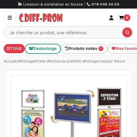
Livraison & installation en Suisse
|
079 446 24 00
0
TOUS
Destockage
Produits visités
Mes favori
1
Accueil
›
Affichage
›
Porte-affiches sur pied
›
Kit affichage hauteur 158cm