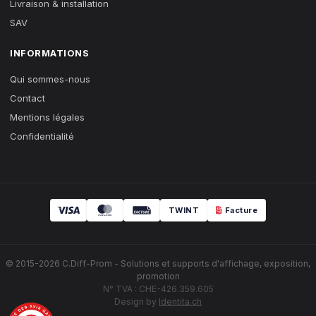
Livraison & installation
SAV
INFORMATIONS
Qui sommes-nous
Contact
Mentions légales
Confidentialité
TWINT
Facture
© 2015-2026 C.Diff-Prom - Solutions et supports d'affichage, exposition,
promotion
N° TVA : CHE-426.359.605
Design by
Identita.ch