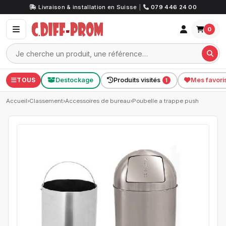
Livraison & installation en Suisse
|
079 446 24 00
0
TOUS
Destockage
Produits visités
Mes favori
1
Accueil
›
Classement
›
Accessoires de bureau
›
Poubelle a trappe push