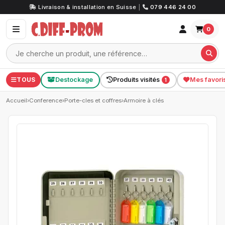
Livraison & installation en Suisse
|
079 446 24 00
0
TOUS
Destockage
Produits visités
Mes favori
1
Accueil
›
Conference
›
Porte-cles et coffres
›
Armoire à clés