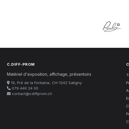
C.DIFF-PROM
C
Matériel d'exposition, affichage, présentoirs
T
19, Pré de la Fontaine, CH-1242 Satigny
P
079 446 24 00
A
contact@cdiffprom.ch
E
C
P
C