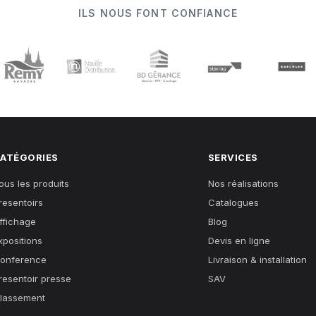
ILS NOUS FONT CONFIANCE
ATÉGORIES
SERVICES
ous les produits
Nos réalisations
resentoirs
Catalogues
ffichage
Blog
xpositions
Devis en ligne
onference
Livraison & installation
resentoir presse
SAV
lassement