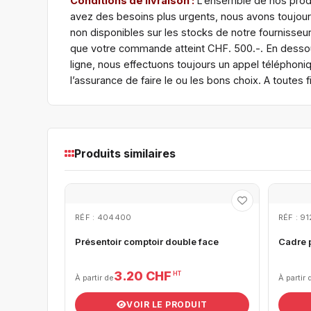
Conditions de livraison :
L’ensemble de nos produ
avez des besoins plus urgents, nous avons toujours
non disponibles sur les stocks de notre fournisse
que votre commande atteint CHF. 500.-. En dessou
ligne, nous effectuons toujours un appel téléphoni
l’assurance de faire le ou les bons choix. A toute
Produits similaires
RÉF : 404400
RÉF : 9
Présentoir comptoir double face
Cadre 
3.20 CHF
HT
À partir de
À partir 
VOIR LE PRODUIT