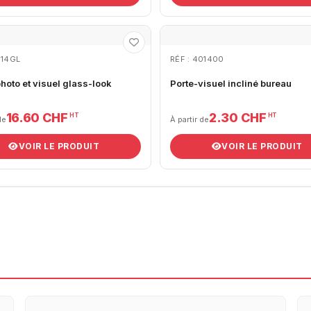
014GL
RÉF : 401400
hoto et visuel glass-look
Porte-visuel incliné bureau
16.60 CHF
2.30 CHF
HT
HT
de
À partir de
VOIR LE PRODUIT
VOIR LE PRODUIT