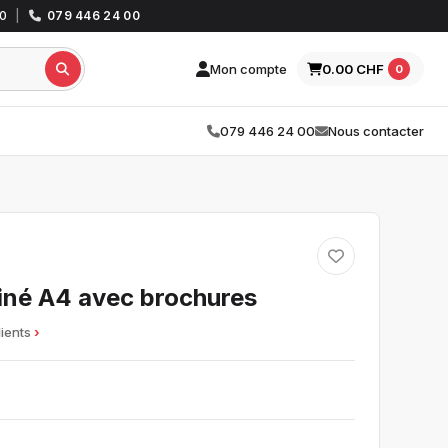
30
|
079 446 24 00
Mon compte
0.00 CHF
0
079 446 24 00
Nous contacter
liné A4 avec brochures
lients