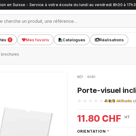
ation en Suisse - Service à votre écoute du lundi au vendredi 8h30 à 17h
ités
Mes favoris
Catalogues
Réalisations
1
c brochures
RÉF : 4081
Porte-visuel inc
4.8/5
· 40 avis c
11.80 CHF
HT
ORIENTATION
*