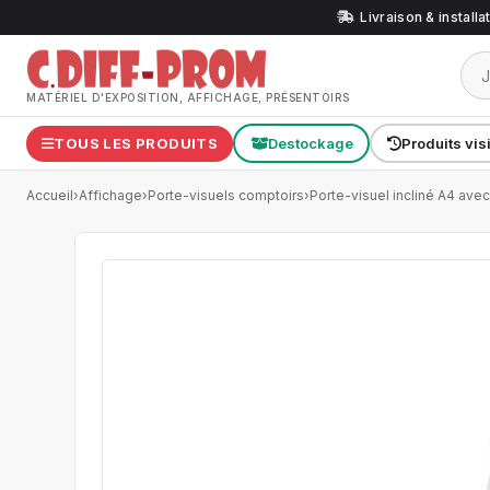
Livraison & install
MATÉRIEL D'EXPOSITION, AFFICHAGE, PRÉSENTOIRS
TOUS LES PRODUITS
Destockage
Produits vis
Accueil
›
Affichage
›
Porte-visuels comptoirs
›
Porte-visuel incliné A4 ave