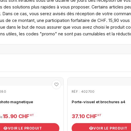
its sont livrables sous une dizaine de jours dès réception de vos
 des solutions plus rapides à vous proposer. Certains articles peu
ur. Dans ce cas, vous serez avisés dès réception de votre comman
s de ce montant, une participation forfaitaire de CHF. 15,90 v
que dans le but de nous assurer que vous avez choisi le produit c
s fins utiles, les codes "promo" ne sont pas cumulables et la réd
1280
RÉF : 402700
photo magnetique
Porte-visuel et brochures a4
15.90 CHF
37.10 CHF
HT
HT
de
VOIR LE PRODUIT
VOIR LE PRODUIT