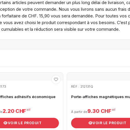
ins articles peuvent demander un plus long délai de livraison, ca
réception de votre commande. Nous vous livrons sans aucun frais
n forfaitaire de CHF. 15,90 vous sera demandée. Pour toutes vos
 vous avez choisi le produit correspondant à vos besoins. C’est po
s cumulables et la réduction sera visible sur votre commande.
2173
RÉF : 212131Q
affiches adhésifs économique
Porte-affiches magnétiques m
2.20 CHF
9.30 CHF
HT
HT
de
À partir de
VOIR LE PRODUIT
VOIR LE PRODUIT