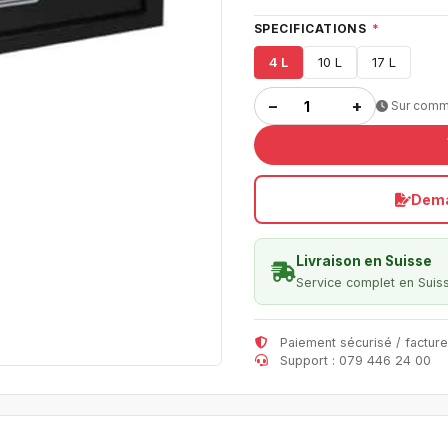
SPECIFICATIONS
*
4 L
10 L
17 L
−
+
Sur com
Dema
Livraison en Suisse
Service complet en Suis
Paiement sécurisé / facture
Support : 079 446 24 00