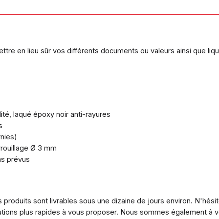
tre en lieu sûr vos différents documents ou valeurs ainsi que liqui
ité, laqué époxy noir anti-rayures
s
rnies)
rrouillage Ø 3 mm
ons prévus
 produits sont livrables sous une dizaine de jours environ. N'hési
utions plus rapides à vous proposer. Nous sommes également à vo