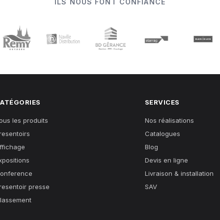
ILS NOUS FONT CONFIANCE
ATÉGORIES
SERVICES
ous les produits
Nos réalisations
resentoirs
Catalogues
ffichage
Blog
xpositions
Devis en ligne
onference
Livraison & installation
resentoir presse
SAV
lassement