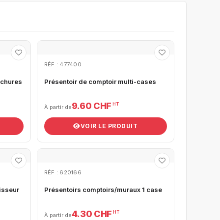
RÉF : 477400
ochures
Présentoir de comptoir multi-cases
9.60 CHF
HT
À partir de
VOIR LE PRODUIT
RÉF : 620166
isseur
Présentoirs comptoirs/muraux 1 case
4.30 CHF
HT
À partir de