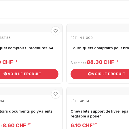
2351158
RÉF : 441000
quet comptoir 9 brochures A4
Tourniquets comptoirs pour br
0 CHF
88.30 CHF
HT
HT
À partir de
VOIR LE PRODUIT
VOIR LE PRODUIT
704
RÉF : 4804
toirs documents polyvalents
Chevalets support de livre, épa
réglable à poser
8.60 CHF
6.10 CHF
HT
HT
de