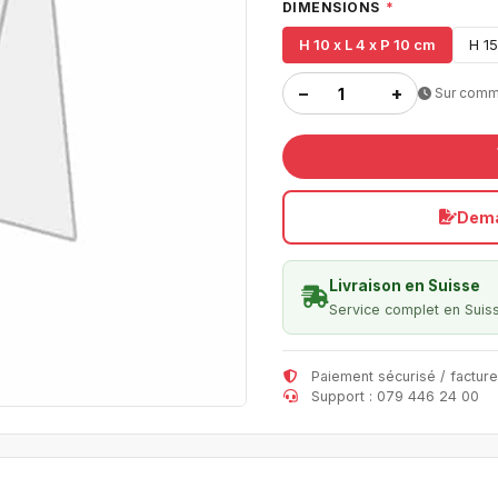
DIMENSIONS
*
H 10 x L 4 x P 10 cm
H 15
−
+
Sur com
Dema
Livraison en Suisse
Service complet en Suis
Paiement sécurisé / facture
Support : 079 446 24 00