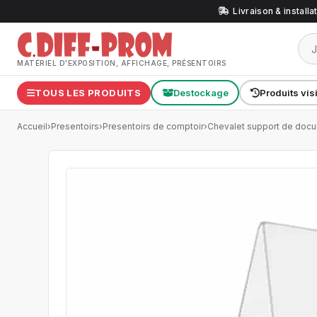
Livraison & install
MATÉRIEL D'EXPOSITION, AFFICHAGE, PRÉSENTOIRS
TOUS LES PRODUITS
Destockage
Produits vis
Accueil
›
Presentoirs
›
Presentoirs de comptoir
›
Chevalet support de doc