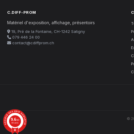
C.DIFF-PROM
C
Matériel d'exposition, affichage, présentoirs
T
19, Pré de la Fontaine, CH-1242 Satigny
P
079 446 24 00
A
contact@cdiffprom.ch
E
C
P
C
© 2
9.6
/10
40 avis