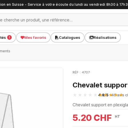
ation en Suisse - Service à votre écoute du lundi au vendredi 8h30 à 17h
ités
Mes favoris
Catalogues
Réalisations
1
uments
RÉF : 4707
Chevalet suppor
4.8/5
· 40 avis c
Chevalet support en plexigla
5.20 CHF
HT