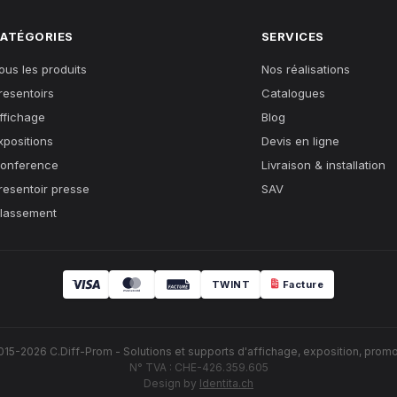
ATÉGORIES
SERVICES
ous les produits
Nos réalisations
resentoirs
Catalogues
ffichage
Blog
xpositions
Devis en ligne
onference
Livraison & installation
resentoir presse
SAV
lassement
TWINT
Facture
015-2026 C.Diff-Prom - Solutions et supports d'affichage, exposition, promo
N° TVA : CHE-426.359.605
Design by
Identita.ch