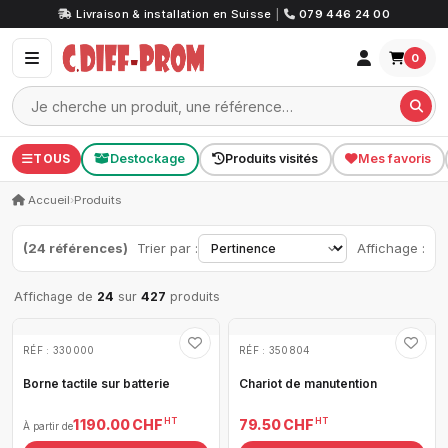
Livraison & installation en Suisse
|
079 446 24 00
0
TOUS
Destockage
Produits visités
Mes favoris
Accueil
›
Produits
(24 références)
Trier par :
Affichage :
Affichage de
24
sur
427
produits
RÉF : 330000
RÉF : 350804
Borne tactile sur batterie
Chariot de manutention
HT
HT
1 190.00 CHF
79.50 CHF
À partir de