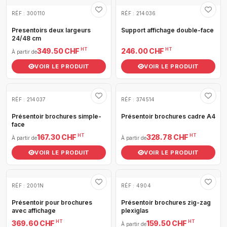
RÉF : 300110
RÉF : 214036
Presentoirs deux largeurs
Support affichage double-face
24/48 cm
HT
HT
349.50 CHF
246.00 CHF
À partir de
VOIR LE PRODUIT
VOIR LE PRODUIT
RÉF : 214037
RÉF : 374514
Présentoir brochures simple-
Présentoir brochures cadre A4
face
HT
HT
167.30 CHF
328.78 CHF
À partir de
À partir de
VOIR LE PRODUIT
VOIR LE PRODUIT
RÉF : 2001N
RÉF : 4904
Présentoir pour brochures
Présentoir brochures zig-zag
avec affichage
plexiglas
HT
HT
369.60 CHF
159.50 CHF
À partir de