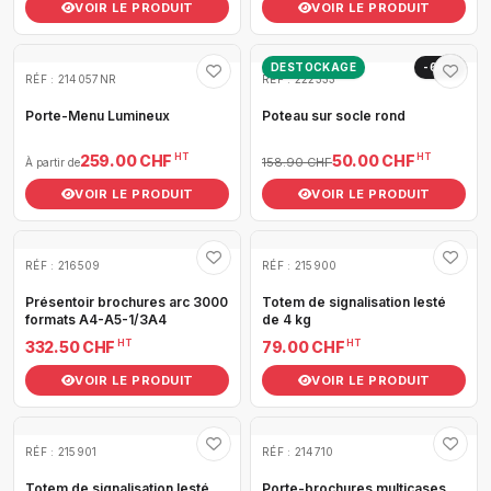
VOIR LE PRODUIT
VOIR LE PRODUIT
DESTOCKAGE
-69%
RÉF : 214057NR
RÉF : 222333
Porte-Menu Lumineux
Poteau sur socle rond
HT
HT
259.00 CHF
50.00 CHF
158.90 CHF
À partir de
VOIR LE PRODUIT
VOIR LE PRODUIT
RÉF : 216509
RÉF : 215900
Présentoir brochures arc 3000
Totem de signalisation lesté
formats A4-A5-1/3A4
de 4 kg
HT
HT
332.50 CHF
79.00 CHF
VOIR LE PRODUIT
VOIR LE PRODUIT
RÉF : 215901
RÉF : 214710
Totem de signalisation lesté
Porte-brochures multicases