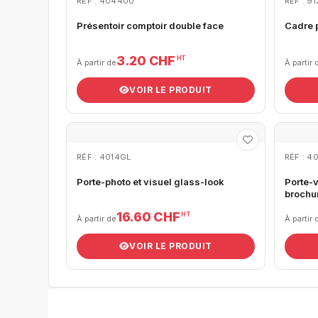
RÉF : 404400
RÉF : 9
Présentoir comptoir double face
Cadre 
3.20 CHF
HT
À partir de
À partir 
VOIR LE PRODUIT
RÉF : 4014GL
RÉF : 4
Porte-photo et visuel glass-look
Porte-v
brochu
16.60 CHF
HT
À partir de
À partir 
VOIR LE PRODUIT