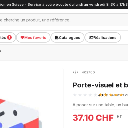
ation en Suisse - Service à votre écoute du lundi au vendredi 8h30 à 17h
ités
Mes favoris
Catalogues
Réalisations
1
4
RÉF : 402700
Porte-visuel et 
4.8/5
· 40 avis c
A poser sur une table, un bu
37.10 CHF
HT