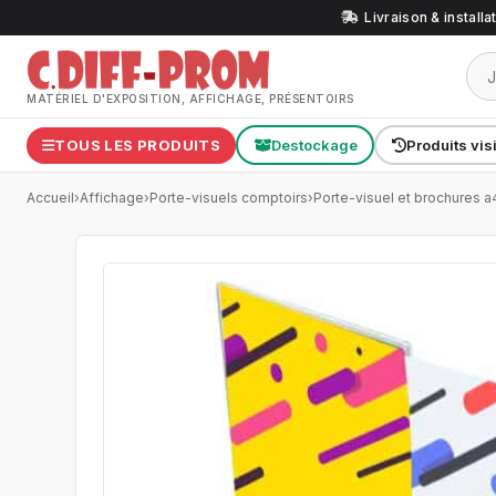
Livraison & install
MATÉRIEL D'EXPOSITION, AFFICHAGE, PRÉSENTOIRS
TOUS LES PRODUITS
Destockage
Produits vis
Accueil
›
Affichage
›
Porte-visuels comptoirs
›
Porte-visuel et brochures a