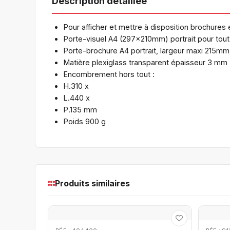
Description détaillée
Pour afficher et mettre à disposition brochures e
Porte-visuel A4 (297x210mm) portrait pour tou
Porte-brochure A4 portrait, largeur maxi 215m
Matière plexiglass transparent épaisseur 3 mm
Encombrement hors tout :
H.310 x
L.440 x
P.135 mm
Poids 900 g
Produits similaires