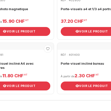
1280
RÉF : 402800
photo magnetique
Porte-visuels a4 et 1/3 a4 portra
15.90 CHF
37.20 CHF
HT
HT
de
VOIR LE PRODUIT
VOIR LE PRODUIT
081
RÉF : 401400
isuel incliné A4 avec
Porte-visuel incliné bureau
res
11.80 CHF
2.30 CHF
HT
HT
de
À partir de
VOIR LE PRODUIT
VOIR LE PRODUIT