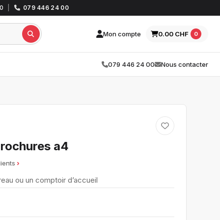
30
|
079 446 24 00
Mon compte
0.00 CHF
0
079 446 24 00
Nous contacter
brochures a4
lients
reau ou un comptoir d’accueil