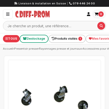
Livraison & installation en Suisse
|
079 446 24 00
0
TOUS
Destockage
Produits visités
Mes favori
1
Accueil
›
Presentoir presse
›
Rayonnages presse et journaux
›
Accessoires pour é