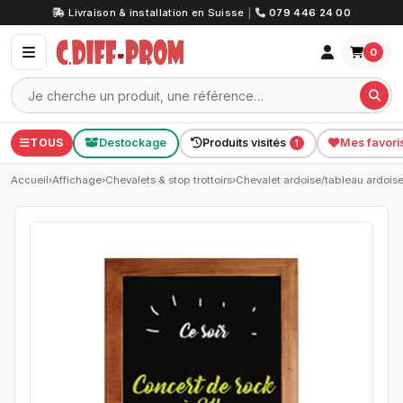
Livraison & installation en Suisse
|
079 446 24 00
0
TOUS
Destockage
Produits visités
Mes favori
1
Accueil
›
Affichage
›
Chevalets & stop trottoirs
›
Chevalet ardoise/tableau ardois