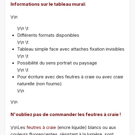
Informations sur le tableau mural:
\r\n
\r\n \t
Différents formats disponibles
\r\n \t
Tableau simple face avec attaches fixation invisibles
\r\n \t
Possibilité du sens portrait ou paysage
\r\n \t
Pour écriture avec des feutres à craie ou avec craie
naturelle (non fournis)
\r\n
\r\n
N'oubliez pas de commander les feutres à craie !
\r\nLes
feutres à craie
(encre liquide) blancs ou aux
couleurs fluorescentes, résistant à la lumière, sont