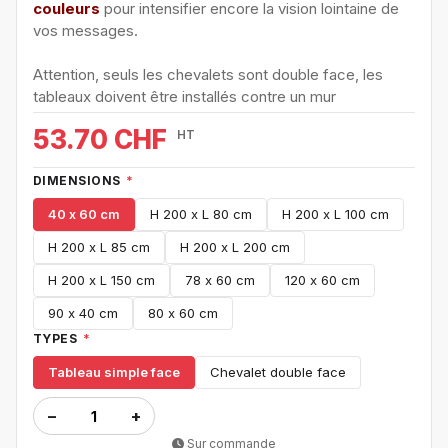
couleurs
pour intensifier encore la vision lointaine de
vos messages.
Attention, seuls les chevalets sont double face, les
tableaux doivent être installés contre un mur
53.70 CHF
HT
DIMENSIONS
*
40 x 60 cm
H 200 x L 80 cm
H 200 x L 100 cm
H 200 x L 85 cm
H 200 x L 200 cm
H 200 x L 150 cm
78 x 60 cm
120 x 60 cm
90 x 40 cm
80 x 60 cm
TYPES
*
Tableau simple face
Chevalet double face
−
+
Sur commande