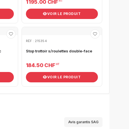
1 195.00 CHF
HT
VOIR LE PRODUIT
RÉF : 215354
c
Stop trottoir s/roulettes double-face
184.50 CHF
HT
VOIR LE PRODUIT
Avis garantis SAG