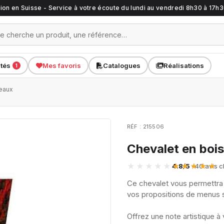
ation en Suisse - Service à votre écoute du lundi au vendredi 8h30 à 17h
ités
Mes favoris
Catalogues
Réalisations
1
leaux
RÉF : 215506
Chevalet en bois
4.8/5
· 40 avis c
Ce chevalet vous permettra
vos propositions de menus 
Offrez une note artistique à 