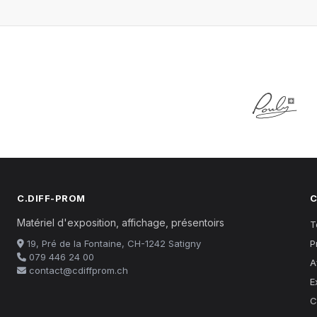
C.DIFF-PROM
C
Matériel d'exposition, affichage, présentoirs
T
19, Pré de la Fontaine, CH-1242 Satigny
P
079 446 24 00
A
contact@cdiffprom.ch
E
C