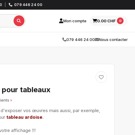
30
|
079 446 24 00
Mon compte
0.00 CHF
0
079 446 24 00
Nous contacter
 pour tableaux
lients
 d'exposer vos œuvres mais aussi, par exemple,
sur
tableau ardoise
.
votre affichage !!!