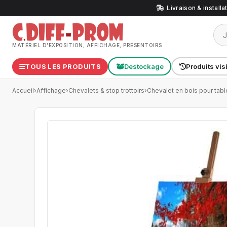
Livraison & install
MATÉRIEL D'EXPOSITION, AFFICHAGE, PRÉSENTOIRS
TOUS LES PRODUITS
Destockage
Produits vis
Accueil
›
Affichage
›
Chevalets & stop trottoirs
›
Chevalet en bois pour tab