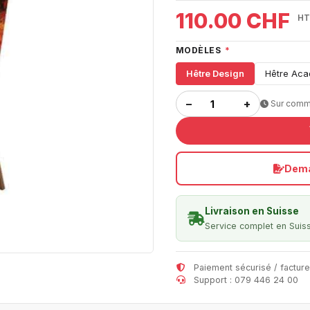
110.00 CHF
HT
MODÈLES
*
Hêtre Design
Hêtre Ac
−
+
Sur com
Dema
Livraison en Suisse
Service complet en Suis
Paiement sécurisé / facture
Support : 079 446 24 00