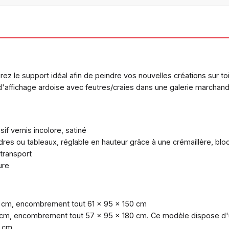
ez le support idéal afin de peindre vos nouvelles créations sur toi
d'affichage ardoise avec feutres/craies dans une galerie marchan
f vernis incolore, satiné
adres ou tableaux, réglable en hauteur grâce à une crémaillère, bloc
 transport
ure
06 cm, encombrement tout 61 x 95 x 150 cm
4 cm, encombrement tout 57 x 95 x 180 cm. Ce modèle dispose d'u
8 cm.