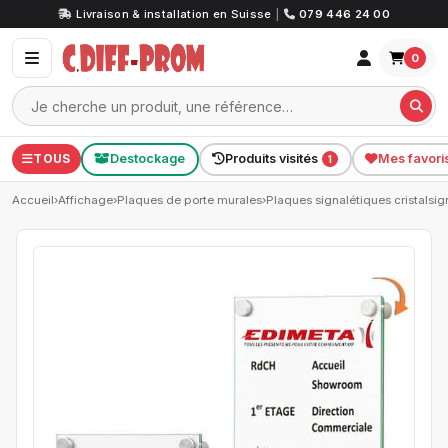
Livraison & installation en Suisse
|
079 446 24 00
0
TOUS
Destockage
Produits visités
Mes favori
1
Accueil
›
Affichage
›
Plaques de porte murales
›
Plaques signalétiques cristalsig