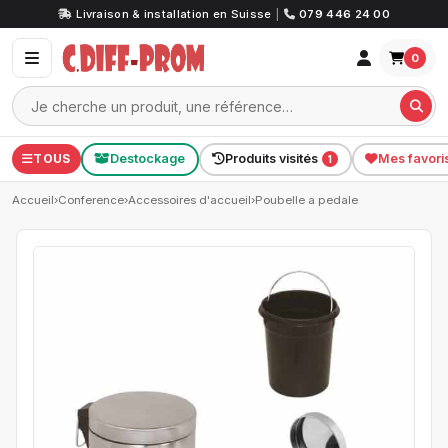
Livraison & installation en Suisse
|
079 446 24 00
0
TOUS
Destockage
Produits visités
Mes favori
1
Accueil
›
Conference
›
Accessoires d'accueil
›
Poubelle a pedale