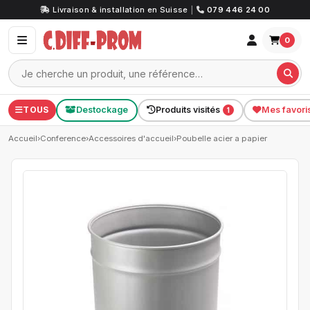
Livraison & installation en Suisse
|
079 446 24 00
0
TOUS
Destockage
Produits visités
Mes favori
1
Accueil
›
Conference
›
Accessoires d'accueil
›
Poubelle acier a papier