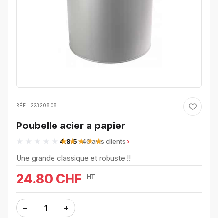
RÉF : 22320808
Poubelle acier a papier
4.8/5
· 40 avis clients
Une grande classique et robuste !!
24.80 CHF
HT
−
+