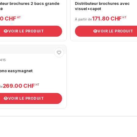
uteur brochures 2 bacs grande
Distributeur brochures avec
té
visuel+capot
80 CHF
171.80 CHF
HT
HT
À partir de
VOIR LE PRODUIT
VOIR LE PRODUIT
1415
ono easymagnet
269.00 CHF
HT
de
VOIR LE PRODUIT