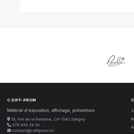
C.DIFF-PROM
C
Matériel d'exposition, affichage, présentoirs
T
19, Pré de la Fontaine, CH-1242 Satigny
P
079 446 24 00
A
contact@cdiffprom.ch