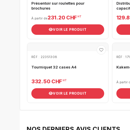
Présentoir sur roulettes pour
Distrib
brochures
capaci
231.20 CHF
129.
HT
À partir de
VOIR LE PRODUIT
RÉF : 22351308
RÉF : 17
Tourniquet 32 cases A4
Kakem
332.50 CHF
HT
À partir 
VOIR LE PRODUIT
NOS DERNIERS AVIS CLIENTS