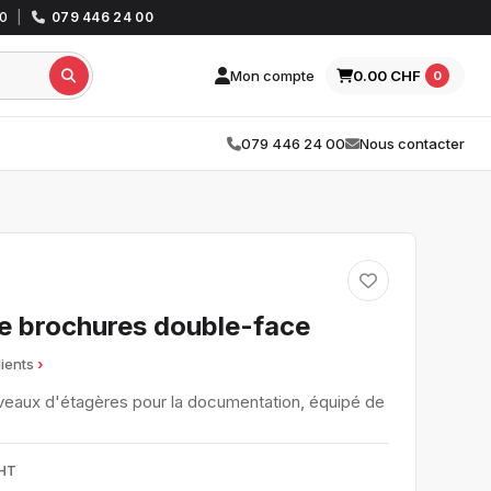
30
|
079 446 24 00
Mon compte
0.00 CHF
0
079 446 24 00
Nous contacter
le brochures double-face
lients
iveaux d'étagères pour la documentation, équipé de
HT