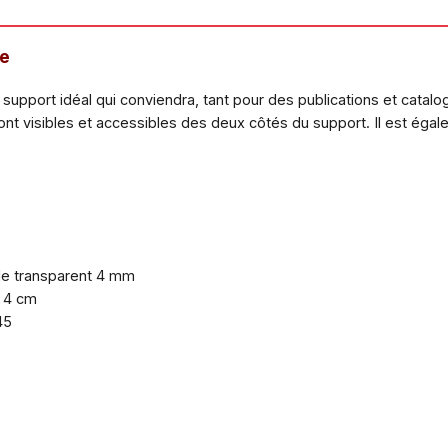
ce
upport idéal qui conviendra, tant pour des publications et catalo
t visibles et accessibles des deux côtés du support. Il est égal
ide transparent 4 mm
é 4 cm
45