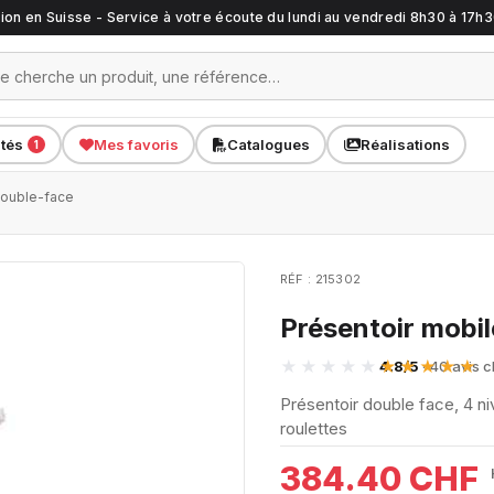
ation en Suisse - Service à votre écoute du lundi au vendredi 8h30 à 17h
ités
Mes favoris
Catalogues
Réalisations
1
double-face
RÉF : 215302
Présentoir mobi
4.8/5
· 40 avis c
Présentoir double face, 4 n
roulettes
384.40 CHF