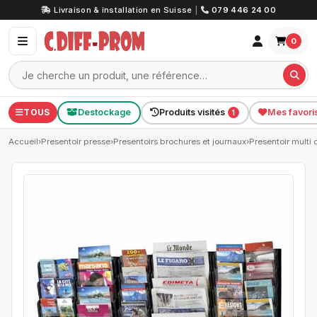
Livraison & installation en Suisse
|
079 446 24 00
0
TOUS
Destockage
Produits visités
Mes favori
1
Accueil
›
Presentoir presse
›
Presentoirs brochures et journaux
›
Presentoir multi