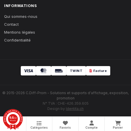
INFORMATIONS
Qui sommes-nous
Contact
Mentions légales
Confidentialité
TWINT
Facture
© 2015-2026 C.Diff-Prom - Solutions et supports d'affichage, exposition,
promotion
N° TVA : CHE-426.359.605
Design by
Identita.ch
9.6
/10
40 avis
Accueil
Catégories
Favoris
Compte
Panier