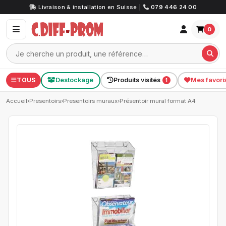
Livraison & installation en Suisse
|
079 446 24 00
0
TOUS
Destockage
Produits visités
Mes favori
1
Accueil
›
Presentoirs
›
Presentoirs muraux
›
Présentoir mural format A4