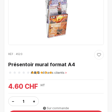
RÉF : 4520
Présentoir mural format A4
4.8/5
· 40 avis clients
4.60 CHF
HT
−
+
Sur commande