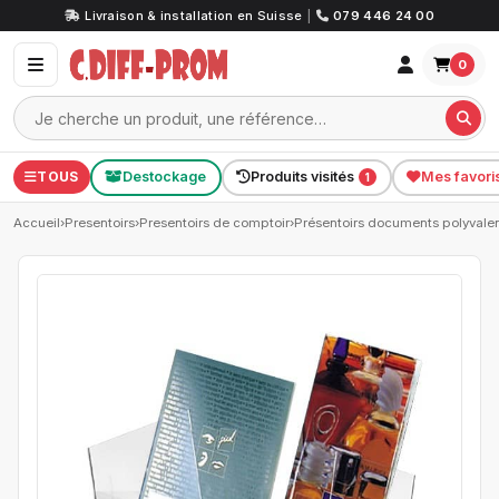
Livraison & installation en Suisse
|
079 446 24 00
0
TOUS
Destockage
Produits visités
Mes favori
1
Accueil
›
Presentoirs
›
Presentoirs de comptoir
›
Présentoirs documents polyvale