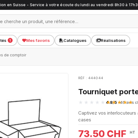
ation en Suisse - Service à votre écoute du lundi au vendredi 8h30 à 17h
ités
Mes favoris
Catalogues
Réalisations
1
es de comptoir
RÉF : 444044
Tourniquet port
4.8/5
· 40 avis c
Captivez vos interlocuteurs
cases
73.50 CHF
HT