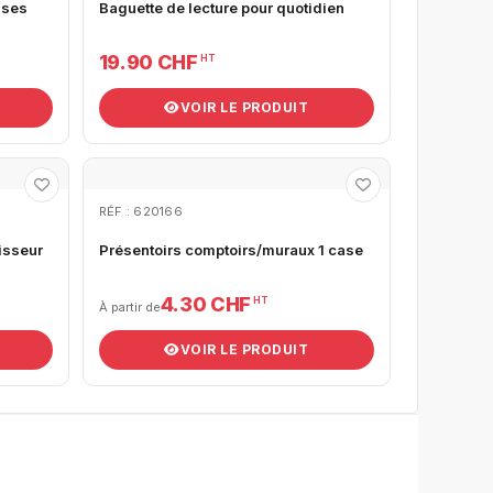
ases
Baguette de lecture pour quotidien
19.90 CHF
HT
VOIR LE PRODUIT
RÉF : 620166
isseur
Présentoirs comptoirs/muraux 1 case
4.30 CHF
HT
À partir de
VOIR LE PRODUIT