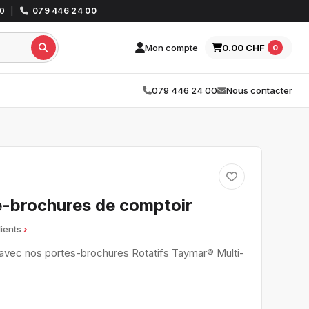
30
|
079 446 24 00
Mon compte
0.00 CHF
0
079 446 24 00
Nous contacter
e-brochures de comptoir
lients
 avec nos portes-brochures Rotatifs Taymar® Multi-