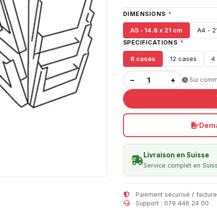
DIMENSIONS
*
A5 - 14.8 x 21 cm
A4 - 2
SPECIFICATIONS
*
6 cases
12 cases
4
−
+
Sur com
Dema
Livraison en Suisse
Service complet en Suis
Paiement sécurisé / facture
Support : 079 446 24 00