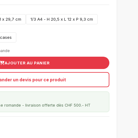
1 x 29,7 cm
1/3 A4 - H 20,5 x L 12 x P 9,3 cm
 cases
mande
AJOUTER AU PANIER
nder un devis pour ce produit
se romande - livraison offerte dès CHF 500.- HT