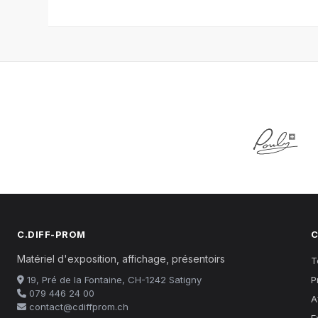
C.DIFF-PROM
C
Matériel d'exposition, affichage, présentoirs
T
19, Pré de la Fontaine, CH-1242 Satigny
P
079 446 24 00
A
contact@cdiffprom.ch