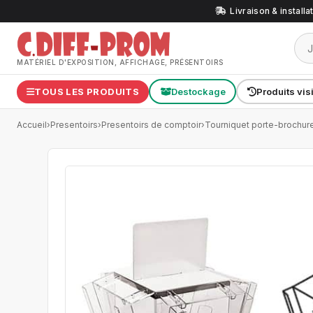
Livraison & install
MATÉRIEL D'EXPOSITION, AFFICHAGE, PRÉSENTOIRS
TOUS LES PRODUITS
Destockage
Produits vis
Accueil
›
Presentoirs
›
Presentoirs de comptoir
›
Tourniquet porte-brochur