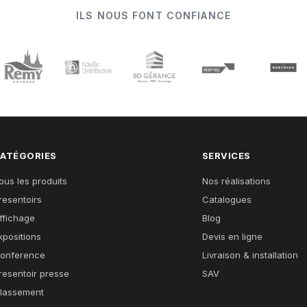
ILS NOUS FONT CONFIANCE
ATÉGORIES
SERVICES
ous les produits
Nos réalisations
resentoirs
Catalogues
ffichage
Blog
xpositions
Devis en ligne
onference
Livraison & installation
resentoir presse
SAV
lassement