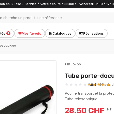
ation en Suisse - Service à votre écoute du lundi au vendredi 8h30 à 17h
ités
Mes favoris
Catalogues
Réalisations
1
lescopique
RÉF : D400
Tube porte-docu
4.8/5
· 40 avis c
Pour le transport et la prot
Tube télescopique.
28.50 CHF
HT