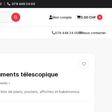
30
|
079 446 24 00
Mon compte
0.00 CHF
0
079 446 24 00
Nous contacter
ments télescopique
lients
ection de plans, posters, affiches et kakémonos.