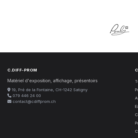
C.DIFF-PROM
C
Matériel d'exposition, affichage, présentoirs
T
19, Pré de la Fontaine, CH-1242 Satigny
P
079 446 24 00
A
contact@cdiffprom.ch
E
C
P
C