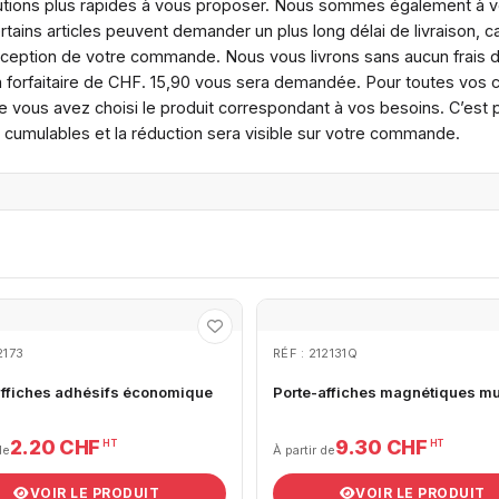
utions plus rapides à vous proposer. Nous sommes également à vo
ins articles peuvent demander un plus long délai de livraison, ca
réception de votre commande. Nous vous livrons sans aucun frais
n forfaitaire de CHF. 15,90 vous sera demandée. Pour toutes vos
 vous avez choisi le produit correspondant à vos besoins. C’est po
s cumulables et la réduction sera visible sur votre commande.
2173
RÉF : 212131Q
affiches adhésifs économique
Porte-affiches magnétiques m
2.20 CHF
9.30 CHF
HT
HT
de
À partir de
VOIR LE PRODUIT
VOIR LE PRODUIT