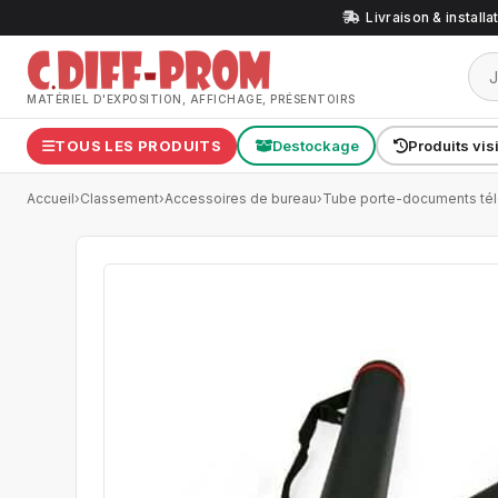
Livraison & install
MATÉRIEL D'EXPOSITION, AFFICHAGE, PRÉSENTOIRS
TOUS LES PRODUITS
Destockage
Produits vis
Accueil
›
Classement
›
Accessoires de bureau
›
Tube porte-documents té