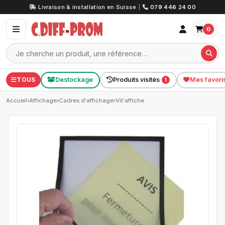
Livraison & installation en Suisse
|
079 446 24 00
0
TOUS
Destockage
Produits visités
Mes favori
1
Accueil
›
Affichage
›
Cadres d'affichage
›
Vit'affiche