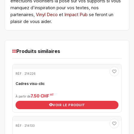
effectuons volontiers la pose sur vos supports si vous
manquez d'inspiration pour vos textes, nos
partenaires,
Vinyl Deco
et
Impact Pub
se feront un
plaisir de vous aider.
Produits similaires
RÉF : 214226
Cadres visu-clic
HT
7.50 CHF
À partir de
VOIR LE PRODUIT
RÉF : 214133