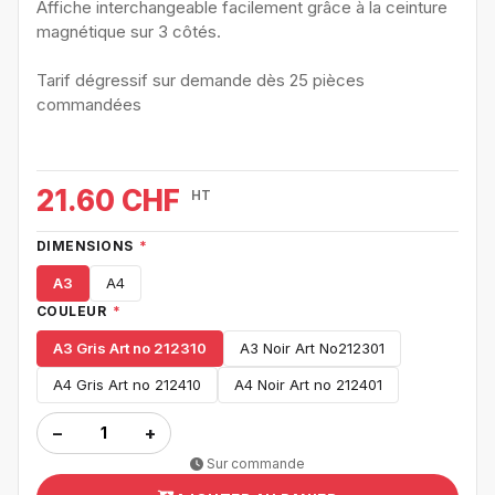
Affiche interchangeable facilement grâce à la ceinture
magnétique sur 3 côtés.
Tarif dégressif sur demande dès 25 pièces
commandées
21.60 CHF
HT
DIMENSIONS
*
A3
A4
COULEUR
*
A3 Gris Art no 212310
A3 Noir Art No212301
A4 Gris Art no 212410
A4 Noir Art no 212401
−
+
Sur commande