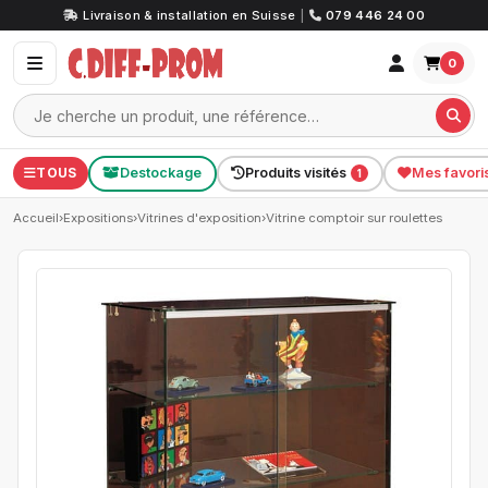
Livraison & installation en Suisse
|
079 446 24 00
0
TOUS
Destockage
Produits visités
Mes favori
1
Accueil
›
Expositions
›
Vitrines d'exposition
›
Vitrine comptoir sur roulettes