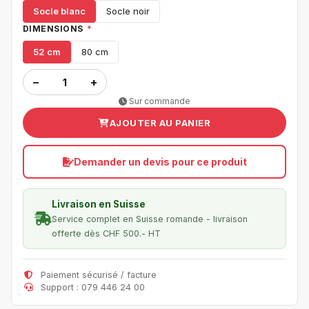
Socle blanc
Socle noir
DIMENSIONS
*
52 cm
80 cm
−
+
Sur commande
AJOUTER AU PANIER
Demander un devis pour ce produit
Livraison en Suisse
Service complet en Suisse romande - livraison
offerte dès CHF 500.- HT
Paiement sécurisé / facture
Support : 079 446 24 00