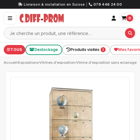
Livraison & installation en Suisse
|
079 446 24 00
0
TOUS
Destockage
Produits visités
Mes favori
1
Accueil
›
Expositions
›
Vitrines d'exposition
›
Vitrine d'exposition sans eclairage