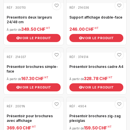
RÉF : 300110
RÉF : 214036
Presentoirs deux largeurs
Support affichage double-face
24/48 cm
HT
HT
349.50 CHF
246.00 CHF
À partir de
VOIR LE PRODUIT
VOIR LE PRODUIT
RÉF : 214037
RÉF : 374514
Présentoir brochures simple-
Présentoir brochures cadre A4
face
HT
HT
167.30 CHF
328.78 CHF
À partir de
À partir de
VOIR LE PRODUIT
VOIR LE PRODUIT
RÉF : 2001N
RÉF : 4904
Présentoir pour brochures
Présentoir brochures zig-zag
avec affichage
plexiglas
HT
HT
369.60 CHF
159.50 CHF
À partir de