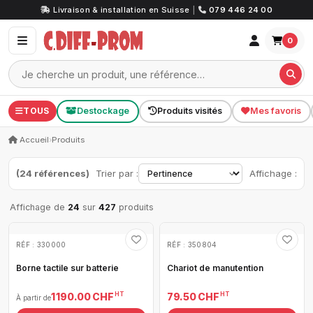
Livraison & installation en Suisse
|
079 446 24 00
0
TOUS
Destockage
Produits visités
Mes favoris
Accueil
›
Produits
(24 références)
Trier par :
Affichage :
Affichage de
24
sur
427
produits
RÉF : 330000
RÉF : 350804
Borne tactile sur batterie
Chariot de manutention
HT
HT
1 190.00 CHF
79.50 CHF
À partir de