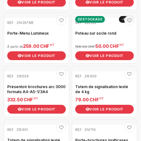
VOIR LE PRODUIT
VOIR LE PRODUIT
DESTOCKAGE
-69%
RÉF : 214057NR
RÉF : 222333
Porte-Menu Lumineux
Poteau sur socle rond
HT
HT
259.00 CHF
50.00 CHF
158.90 CHF
À partir de
VOIR LE PRODUIT
VOIR LE PRODUIT
RÉF : 216509
RÉF : 215900
Présentoir brochures arc 3000
Totem de signalisation lesté
formats A4-A5-1/3A4
de 4 kg
HT
HT
332.50 CHF
79.00 CHF
VOIR LE PRODUIT
VOIR LE PRODUIT
RÉF : 215901
RÉF : 214710
Totem de signalisation lesté
Porte-brochures multicases