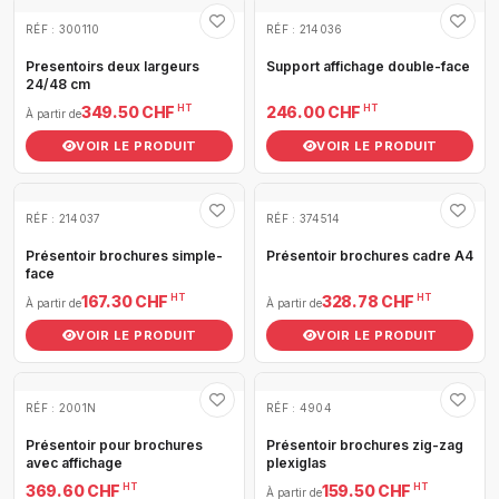
RÉF : 300110
RÉF : 214036
Presentoirs deux largeurs
Support affichage double-face
24/48 cm
HT
HT
349.50 CHF
246.00 CHF
À partir de
VOIR LE PRODUIT
VOIR LE PRODUIT
RÉF : 214037
RÉF : 374514
Présentoir brochures simple-
Présentoir brochures cadre A4
face
HT
HT
167.30 CHF
328.78 CHF
À partir de
À partir de
VOIR LE PRODUIT
VOIR LE PRODUIT
RÉF : 2001N
RÉF : 4904
Présentoir pour brochures
Présentoir brochures zig-zag
avec affichage
plexiglas
HT
HT
369.60 CHF
159.50 CHF
À partir de