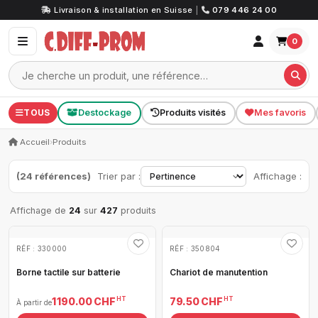
Livraison & installation en Suisse
|
079 446 24 00
0
TOUS
Destockage
Produits visités
Mes favoris
Accueil
›
Produits
(24 références)
Trier par :
Affichage :
Affichage de
24
sur
427
produits
RÉF : 330000
RÉF : 350804
Borne tactile sur batterie
Chariot de manutention
HT
HT
1 190.00 CHF
79.50 CHF
À partir de