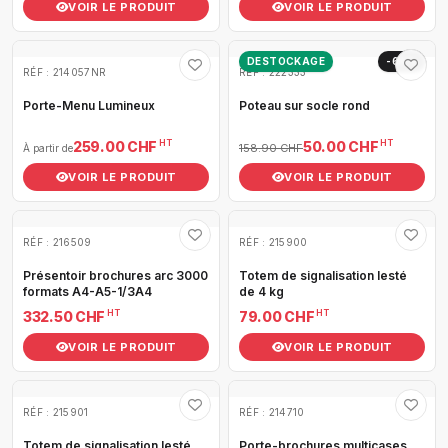
VOIR LE PRODUIT
VOIR LE PRODUIT
DESTOCKAGE
-69%
RÉF : 214057NR
RÉF : 222333
Porte-Menu Lumineux
Poteau sur socle rond
HT
HT
259.00 CHF
50.00 CHF
158.90 CHF
À partir de
VOIR LE PRODUIT
VOIR LE PRODUIT
RÉF : 216509
RÉF : 215900
Présentoir brochures arc 3000
Totem de signalisation lesté
formats A4-A5-1/3A4
de 4 kg
HT
HT
332.50 CHF
79.00 CHF
VOIR LE PRODUIT
VOIR LE PRODUIT
RÉF : 215901
RÉF : 214710
Totem de signalisation lesté
Porte-brochures multicases