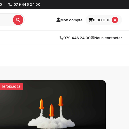
30
|
079 446 24 00
Mon compte
0.00 CHF
0
079 446 24 00
Nous contacter
16/05/2023