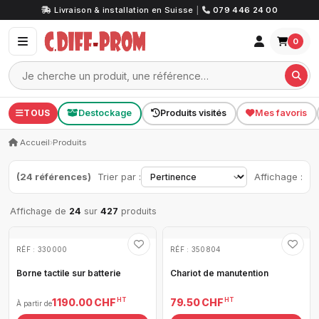
Livraison & installation en Suisse
|
079 446 24 00
0
TOUS
Destockage
Produits visités
Mes favoris
Accueil
›
Produits
(24 références)
Trier par :
Affichage :
Affichage de
24
sur
427
produits
RÉF : 330000
RÉF : 350804
Borne tactile sur batterie
Chariot de manutention
HT
HT
1 190.00 CHF
79.50 CHF
À partir de