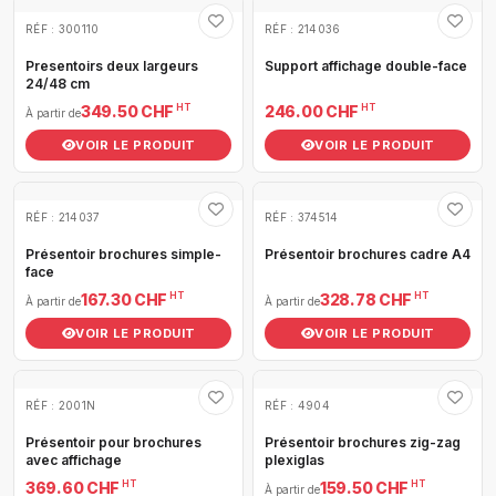
RÉF : 300110
RÉF : 214036
Presentoirs deux largeurs
Support affichage double-face
24/48 cm
HT
HT
349.50 CHF
246.00 CHF
À partir de
VOIR LE PRODUIT
VOIR LE PRODUIT
RÉF : 214037
RÉF : 374514
Présentoir brochures simple-
Présentoir brochures cadre A4
face
HT
HT
167.30 CHF
328.78 CHF
À partir de
À partir de
VOIR LE PRODUIT
VOIR LE PRODUIT
RÉF : 2001N
RÉF : 4904
Présentoir pour brochures
Présentoir brochures zig-zag
avec affichage
plexiglas
HT
HT
369.60 CHF
159.50 CHF
À partir de