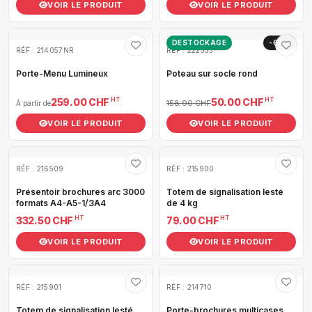
VOIR LE PRODUIT
VOIR LE PRODUIT
DESTOCKAGE
-69%
RÉF : 214057NR
RÉF : 222333
Porte-Menu Lumineux
Poteau sur socle rond
HT
HT
259.00 CHF
50.00 CHF
158.90 CHF
À partir de
VOIR LE PRODUIT
VOIR LE PRODUIT
RÉF : 216509
RÉF : 215900
Présentoir brochures arc 3000
Totem de signalisation lesté
formats A4-A5-1/3A4
de 4 kg
HT
HT
332.50 CHF
79.00 CHF
VOIR LE PRODUIT
VOIR LE PRODUIT
RÉF : 215901
RÉF : 214710
Totem de signalisation lesté
Porte-brochures multicases