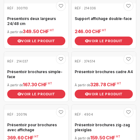
RÉF : 300110
RÉF : 214036
Presentoirs deux largeurs
Support affichage double-face
24/48 cm
HT
HT
349.50 CHF
246.00 CHF
À partir de
VOIR LE PRODUIT
VOIR LE PRODUIT
RÉF : 214037
RÉF : 374514
Présentoir brochures simple-
Présentoir brochures cadre A4
face
HT
HT
167.30 CHF
328.78 CHF
À partir de
À partir de
VOIR LE PRODUIT
VOIR LE PRODUIT
RÉF : 2001N
RÉF : 4904
Présentoir pour brochures
Présentoir brochures zig-zag
avec affichage
plexiglas
HT
HT
369.60 CHF
159.50 CHF
À partir de