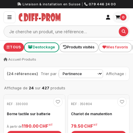
Livraison & installation en Suisse
|
079 446 24 00
0
TOUS
Destockage
Produits visités
Mes favoris
Accueil
›
Produits
(24 références)
Trier par :
Affichage :
Affichage de
24
sur
427
produits
RÉF : 330000
RÉF : 350804
Borne tactile sur batterie
Chariot de manutention
HT
HT
1 190.00 CHF
79.50 CHF
À partir de