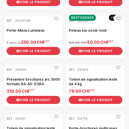
VOIR LE PRODUIT
VOIR LE PRODUIT
DESTOCKAGE
-69%
RÉF : 214057NR
RÉF : 222333
Porte-Menu Lumineux
Poteau sur socle rond
HT
HT
259.00 CHF
50.00 CHF
158.90 CHF
À partir de
VOIR LE PRODUIT
VOIR LE PRODUIT
RÉF : 216509
RÉF : 215900
Présentoir brochures arc 3000
Totem de signalisation lesté
formats A4-A5-1/3A4
de 4 kg
HT
HT
332.50 CHF
79.00 CHF
VOIR LE PRODUIT
VOIR LE PRODUIT
RÉF : 215901
RÉF : 214710
Totem de signalisation lesté
Porte-brochures multicases