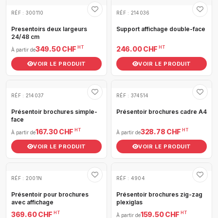
RÉF : 300110
RÉF : 214036
Presentoirs deux largeurs
Support affichage double-face
24/48 cm
HT
HT
349.50 CHF
246.00 CHF
À partir de
VOIR LE PRODUIT
VOIR LE PRODUIT
RÉF : 214037
RÉF : 374514
Présentoir brochures simple-
Présentoir brochures cadre A4
face
HT
HT
167.30 CHF
328.78 CHF
À partir de
À partir de
VOIR LE PRODUIT
VOIR LE PRODUIT
RÉF : 2001N
RÉF : 4904
Présentoir pour brochures
Présentoir brochures zig-zag
avec affichage
plexiglas
HT
HT
369.60 CHF
159.50 CHF
À partir de