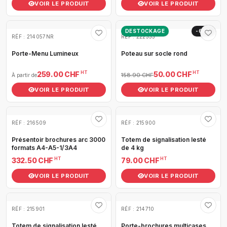
VOIR LE PRODUIT
VOIR LE PRODUIT
DESTOCKAGE
-69%
RÉF : 214057NR
RÉF : 222333
Porte-Menu Lumineux
Poteau sur socle rond
HT
HT
259.00 CHF
50.00 CHF
158.90 CHF
À partir de
VOIR LE PRODUIT
VOIR LE PRODUIT
RÉF : 216509
RÉF : 215900
Présentoir brochures arc 3000
Totem de signalisation lesté
formats A4-A5-1/3A4
de 4 kg
HT
HT
332.50 CHF
79.00 CHF
VOIR LE PRODUIT
VOIR LE PRODUIT
RÉF : 215901
RÉF : 214710
Totem de signalisation lesté
Porte-brochures multicases