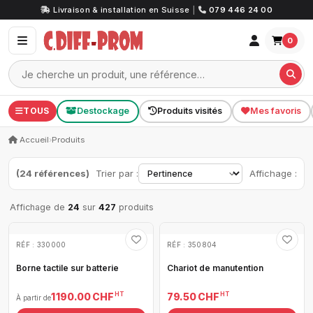
Livraison & installation en Suisse
|
079 446 24 00
0
TOUS
Destockage
Produits visités
Mes favoris
Accueil
›
Produits
(24 références)
Trier par :
Affichage :
Affichage de
24
sur
427
produits
RÉF : 330000
RÉF : 350804
Borne tactile sur batterie
Chariot de manutention
HT
HT
1 190.00 CHF
79.50 CHF
À partir de