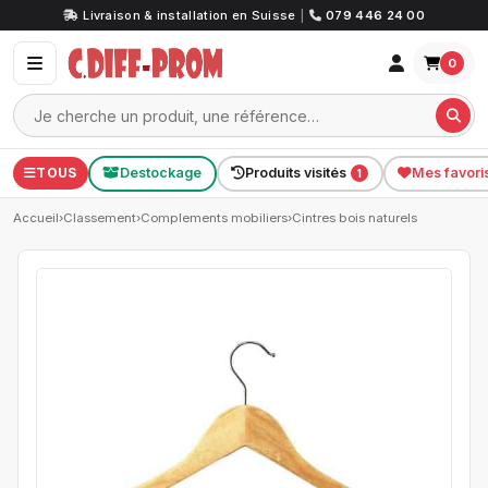
Livraison & installation en Suisse
|
079 446 24 00
0
TOUS
Destockage
Produits visités
Mes favori
1
Accueil
›
Classement
›
Complements mobiliers
›
Cintres bois naturels