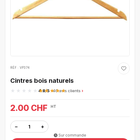
RÉF : VP374
Cintres bois naturels
4.8/5
· 40 avis clients
2.00 CHF
HT
−
+
Sur commande