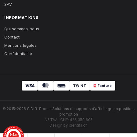
SAV
INFORMATIONS
Qui sommes-nous
Contact
Mentions légales
Confidentialité
TWINT
Facture
© 2015-2026 C.Diff-Prom - Solutions et supports d'affichage, exposition,
promotion
N° TVA : CHE-426.359.605
Design by
Identita.ch
9.6
/10