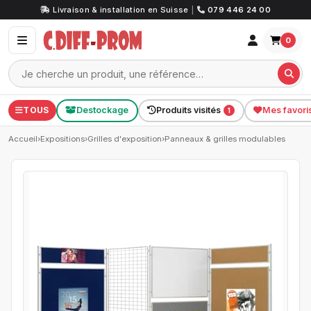
Livraison & installation en Suisse
|
079 446 24 00
0
TOUS
Destockage
Produits visités
Mes favori
1
Accueil
›
Expositions
›
Grilles d'exposition
›
Panneaux & grilles modulables