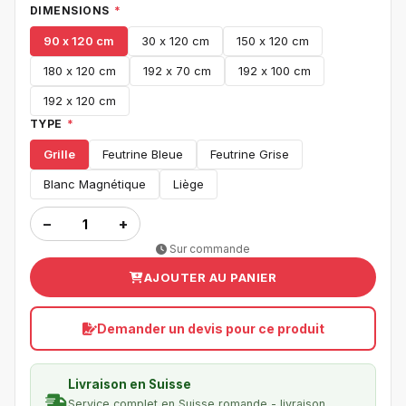
DIMENSIONS
*
90 x 120 cm
30 x 120 cm
150 x 120 cm
180 x 120 cm
192 x 70 cm
192 x 100 cm
192 x 120 cm
TYPE
*
Grille
Feutrine Bleue
Feutrine Grise
Blanc Magnétique
Liège
−
+
Sur commande
AJOUTER AU PANIER
Demander un devis pour ce produit
Livraison en Suisse
Service complet en Suisse romande - livraison