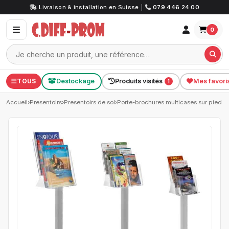
Livraison & installation en Suisse
|
079 446 24 00
0
TOUS
Destockage
Produits visités
Mes favori
1
Accueil
›
Presentoirs
›
Presentoirs de sol
›
Porte-brochures multicases sur pied