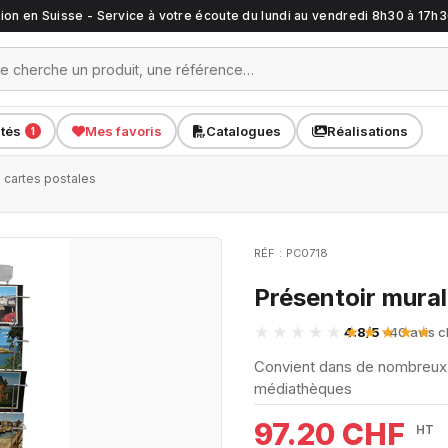
ation en Suisse - Service à votre écoute du lundi au vendredi 8h30 à 17h
ités
Mes favoris
Catalogues
Réalisations
1
l cartes postales
RÉF : PC0718
Présentoir mural
4.8/5
· 40 avis c
Convient dans de nombreux l
médiathèques
97.20 CHF
HT