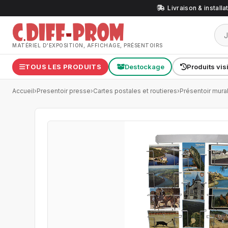
Livraison & install
MATÉRIEL D'EXPOSITION, AFFICHAGE, PRÉSENTOIRS
TOUS LES PRODUITS
Destockage
Produits vis
Accueil
›
Presentoir presse
›
Cartes postales et routieres
›
Présentoir mura