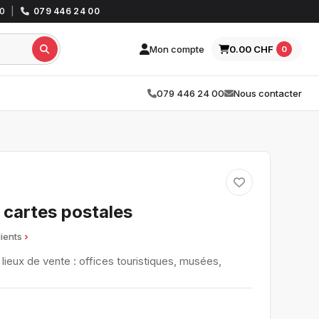
30
|
079 446 24 00
Mon compte
0.00 CHF
0
079 446 24 00
Nous contacter
 cartes postales
lients
ieux de vente : offices touristiques, musées,