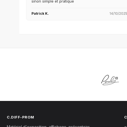
sinon simple et pratique
Patrick K.
14/10/202
C.DIFF-PROM
C
Matériel d'exposition, affichage, présentoirs