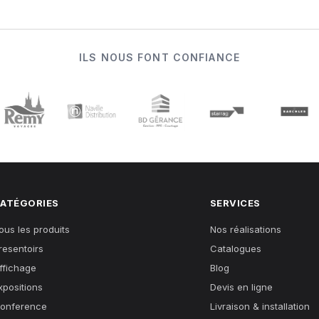
ILS NOUS FONT CONFIANCE
ATÉGORIES
SERVICES
ous les produits
Nos réalisations
resentoirs
Catalogues
ffichage
Blog
xpositions
Devis en ligne
onference
Livraison & installation