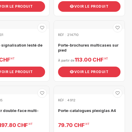
VOIR LE PRODUIT
VOIR LE PRODUIT
01
RÉF : 214710
signalisation lesté de
Porte-brochures multicases sur
pied
 CHF
113.00 CHF
HT
HT
À partir de
VOIR LE PRODUIT
VOIR LE PRODUIT
15
RÉF : 4912
r double-face multi-
Porte-catalogues plexiglas A4
197.80 CHF
79.70 CHF
HT
HT