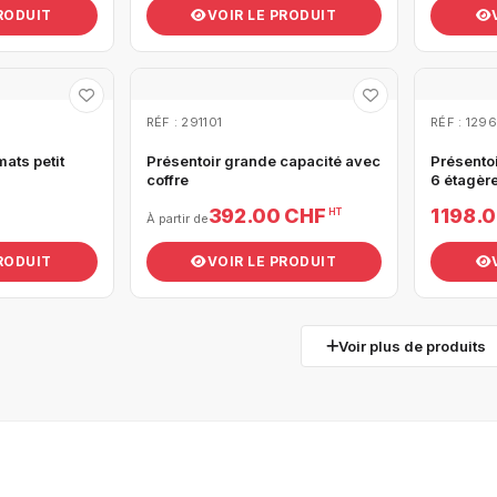
PRODUIT
VOIR LE PRODUIT
RÉF : 291101
RÉF : 129
mats petit
Présentoir grande capacité avec
Présento
coffre
6 étagèr
392.00 CHF
1 198.
HT
À partir de
PRODUIT
VOIR LE PRODUIT
Voir plus de produits