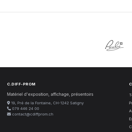
C.DIFF-PROM
C
Matériel d'exposition, affichage, présentoirs
T
19, Pré de la Fontaine, CH-1242 Satigny
P
079 446 24 00
A
contact@cdiffprom.ch
E
C