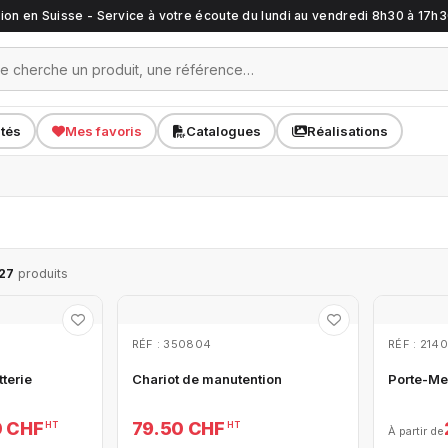
ation en Suisse - Service à votre écoute du lundi au vendredi 8h30 à 17h
ités
Mes favoris
Catalogues
Réalisations
27
produits
RÉF : 350804
RÉF : 214
tterie
Chariot de manutention
Porte-Me
0 CHF
79.50 CHF
HT
HT
À partir de