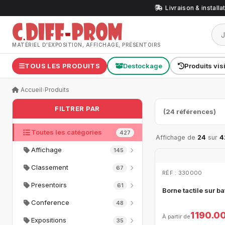
Livraison & install
MATÉRIEL D'EXPOSITION, AFFICHAGE, PRÉSENTOIRS
TOUS LES PRODUITS
Destockage
Produits vis
Accueil
›
Produits
FILTRER PAR
(24 références)
Toutes les catégories
427
Affichage de
24
sur
4
Affichage
145
Classement
67
RÉF : 330000
Presentoirs
61
Borne tactile sur ba
Conference
48
1 190.0
À partir de
Expositions
35