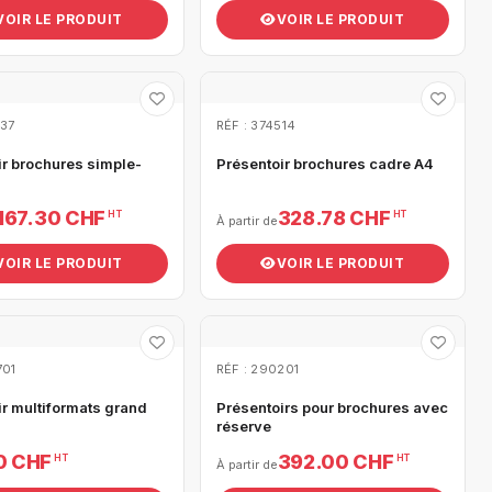
VOIR LE PRODUIT
VOIR LE PRODUIT
037
RÉF : 374514
ir brochures simple-
Présentoir brochures cadre A4
167.30 CHF
328.78 CHF
HT
HT
À partir de
VOIR LE PRODUIT
VOIR LE PRODUIT
701
RÉF : 290201
ir multiformats grand
Présentoirs pour brochures avec
réserve
0 CHF
392.00 CHF
HT
HT
À partir de