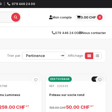
30
|
079 446 24 00
Mon compte
0.00 CHF
0
079 446 24 00
Nous contacter
Trier par :
Affichage :
DESTOCKAGE
-69%
057NR
RÉF : 222333
nu Lumineux
Poteau sur socle rond
259.00 CHF
50.00 CHF
HT
HT
158.90 CHF