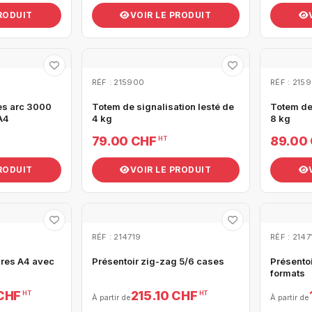
PRODUIT
VOIR LE PRODUIT
RÉF : 215900
RÉF : 2159
es arc 3000
Totem de signalisation lesté de
Totem de 
A4
4 kg
8 kg
79.00 CHF
89.00
HT
PRODUIT
VOIR LE PRODUIT
RÉF : 214719
RÉF : 2147
ures A4 avec
Présentoir zig-zag 5/6 cases
Présentoi
formats
 CHF
215.10 CHF
HT
HT
À partir de
À partir de