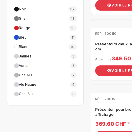
VOIR LE 
Noir
32
Gris
15
Rouge
13
RÉF : 300110
Bleu
11
Presentoirs deux l
Blanc
10
cm
Jaunes
8
349.50
À partir de
Verts
8
VOIR LE 
Gris Alu
7
Alu Naturel
4
Gris-Alu
3
RÉF : 2001N
Présentoir pour br
affichage
369.60 CHF
HT