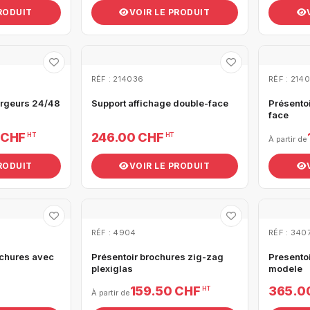
PRODUIT
VOIR LE PRODUIT
RÉF : 214036
RÉF : 214
argeurs 24/48
Support affichage double-face
Présento
face
 CHF
246.00 CHF
HT
HT
À partir de
PRODUIT
VOIR LE PRODUIT
RÉF : 4904
RÉF : 340
ochures avec
Présentoir brochures zig-zag
Presento
plexiglas
modele
159.50 CHF
365.0
HT
À partir de