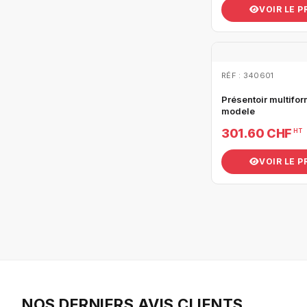
VOIR LE 
RÉF : 340601
Présentoir multifor
modele
301.60 CHF
HT
VOIR LE 
NOS DERNIERS AVIS CLIENTS