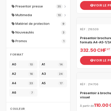
VOIR LE 
Presentoir presse
35
Multimedia
10
Matériel de protection
9
RÉF : 216509
Nouveautés
3
Présentoir brochur
Promos
1
formats A4-A5-1/3
332.50 CHF
HT
FORMAT
VOIR LE 
A0
A1
10
14
A2
A3
16
24
A4
A5
33
17
RÉF : 214706
A6
7
Présentoir à broch
visuel
110.00
À partir de
COULEUR