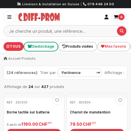
Livraison & installation en Suisse
|
079 446 24 00
0
TOUS
Destockage
Produits visités
Mes favoris
Accueil
›
Produits
(24 références)
Trier par :
Affichage :
Affichage de
24
sur
427
produits
RÉF : 330000
RÉF : 350804
Borne tactile sur batterie
Chariot de manutention
HT
HT
1 190.00 CHF
79.50 CHF
À partir de