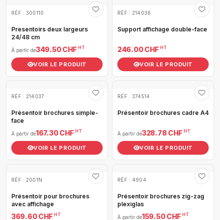
RÉF : 300110
RÉF : 214036
Presentoirs deux largeurs
Support affichage double-face
24/48 cm
HT
HT
349.50 CHF
246.00 CHF
À partir de
VOIR LE PRODUIT
VOIR LE PRODUIT
RÉF : 214037
RÉF : 374514
Présentoir brochures simple-
Présentoir brochures cadre A4
face
HT
HT
167.30 CHF
328.78 CHF
À partir de
À partir de
VOIR LE PRODUIT
VOIR LE PRODUIT
RÉF : 2001N
RÉF : 4904
Présentoir pour brochures
Présentoir brochures zig-zag
avec affichage
plexiglas
HT
HT
369.60 CHF
159.50 CHF
À partir de