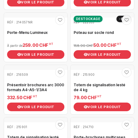
VOIR LE PRODUIT
VOIR LE PRODUIT
DESTOCKAGE
-69%
RÉF : 214057NR
RÉF : 222333
Porte-Menu Lumineux
Poteau sur socle rond
HT
HT
259.00 CHF
50.00 CHF
158.90 CHF
À partir de
VOIR LE PRODUIT
VOIR LE PRODUIT
RÉF : 216509
RÉF : 215900
Présentoir brochures arc 3000
Totem de signalisation lesté
formats A4-A5-1/3A4
de 4 kg
HT
HT
332.50 CHF
79.00 CHF
VOIR LE PRODUIT
VOIR LE PRODUIT
RÉF : 215901
RÉF : 214710
Totem de signalisation lesté
Porte-brochures multicases