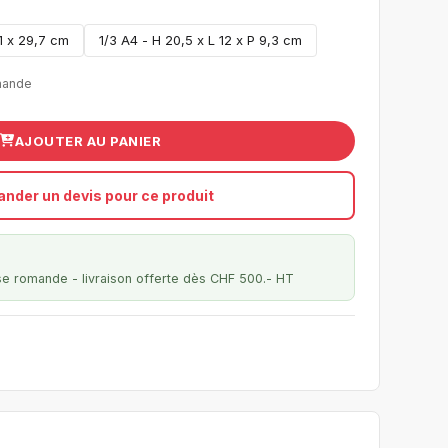
1 x 29,7 cm
1/3 A4 - H 20,5 x L 12 x P 9,3 cm
mande
AJOUTER AU PANIER
nder un devis pour ce produit
se romande - livraison offerte dès CHF 500.- HT