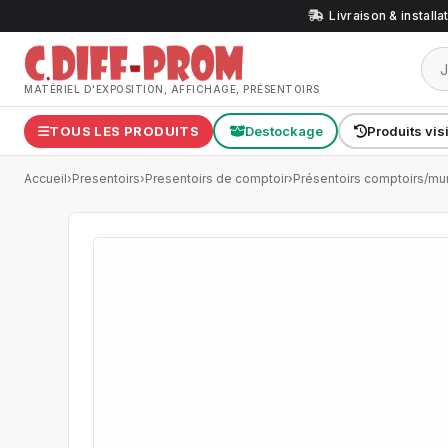
Livraison & install
MATÉRIEL D'EXPOSITION, AFFICHAGE, PRÉSENTOIRS
TOUS LES PRODUITS
Destockage
Produits vis
Accueil
›
Presentoirs
›
Presentoirs de comptoir
›
Présentoirs comptoirs/mu