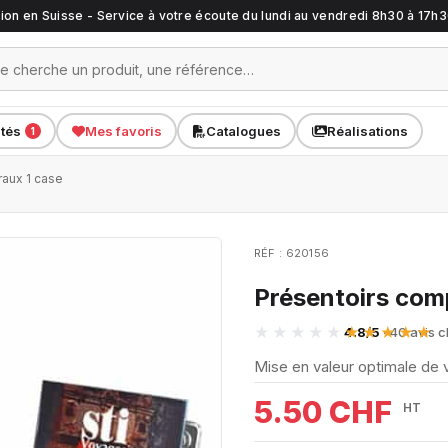
ation en Suisse - Service à votre écoute du lundi au vendredi 8h30 à 17h
ités
Mes favoris
Catalogues
Réalisations
1
raux 1 case
RÉF : 620156
Présentoirs com
4.8/5
· 40 avis c
Mise en valeur optimale de
5.50 CHF
HT