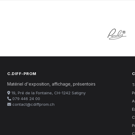
C.DIFF-PROM
C
Matériel d'exposition, affichage, présentoirs
T
19, Pré de la Fontaine, CH-1242 Satigny
P
079 446 24 00
A
contact@cdiffprom.ch
E
C
P
C