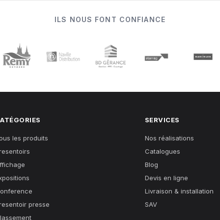
ILS NOUS FONT CONFIANCE
ATÉGORIES
SERVICES
ous les produits
Nos réalisations
resentoirs
Catalogues
ffichage
Blog
xpositions
Devis en ligne
onference
Livraison & installation
resentoir presse
SAV
lassement