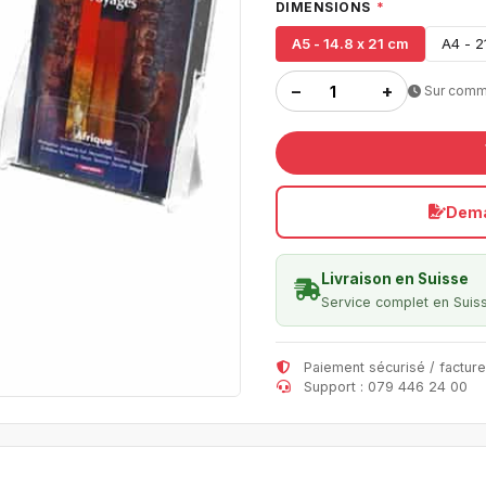
DIMENSIONS
*
A5 - 14.8 x 21 cm
A4 - 2
−
+
Sur com
Dema
Livraison en Suisse
Service complet en Suis
Paiement sécurisé / facture
Support : 079 446 24 00