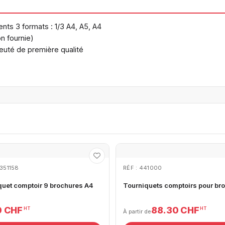
ents 3 formats : 1/3 A4, A5, A4
on fournie)
bleuté de première qualité
2351158
RÉF : 441000
quet comptoir 9 brochures A4
Tourniquets comptoirs pour br
0 CHF
88.30 CHF
HT
HT
À partir de