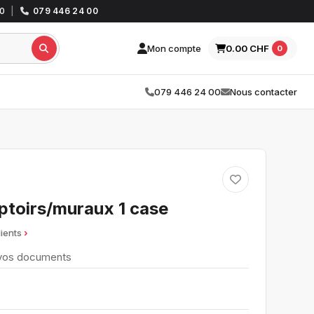
30
|
079 446 24 00
Mon compte
0.00 CHF
0
079 446 24 00
Nous contacter
ptoirs/muraux 1 case
lients
 vos documents