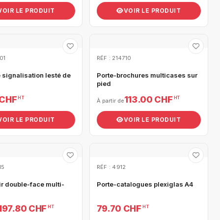
VOIR LE PRODUIT
VOIR LE PRODUIT
01
RÉF : 214710
signalisation lesté de
Porte-brochures multicases sur
pied
 CHF
113.00 CHF
HT
HT
À partir de
VOIR LE PRODUIT
VOIR LE PRODUIT
15
RÉF : 4912
r double-face multi-
Porte-catalogues plexiglas A4
197.80 CHF
79.70 CHF
HT
HT