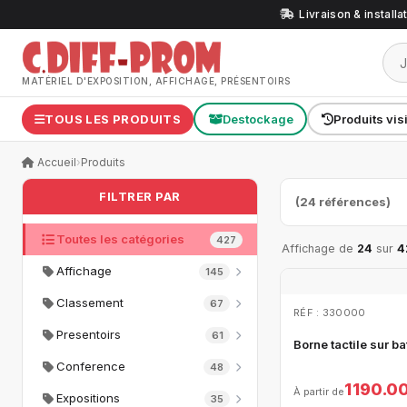
Livraison & install
MATÉRIEL D'EXPOSITION, AFFICHAGE, PRÉSENTOIRS
TOUS LES PRODUITS
Destockage
Produits vis
Accueil
›
Produits
FILTRER PAR
(24 références)
Toutes les catégories
427
Affichage de
24
sur
4
Affichage
145
Classement
67
RÉF : 330000
Presentoirs
61
Borne tactile sur ba
Conference
48
1 190.0
À partir de
Expositions
35