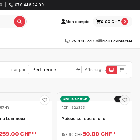
30
|
079 446 24 00
Mon compte
0.00 CHF
0
079 446 24 00
Nous contacter
Trier par :
Affichage :
DESTOCKAGE
-69%
057NR
RÉF : 222333
nu Lumineux
Poteau sur socle rond
259.00 CHF
50.00 CHF
HT
HT
158.90 CHF