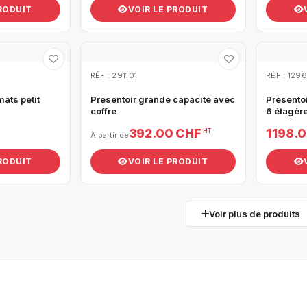
PRODUIT
VOIR LE PRODUIT
RÉF : 291101
RÉF : 129
mats petit
Présentoir grande capacité avec
Présento
coffre
6 étagèr
392.00 CHF
1 198.
HT
À partir de
PRODUIT
VOIR LE PRODUIT
Voir plus de produits