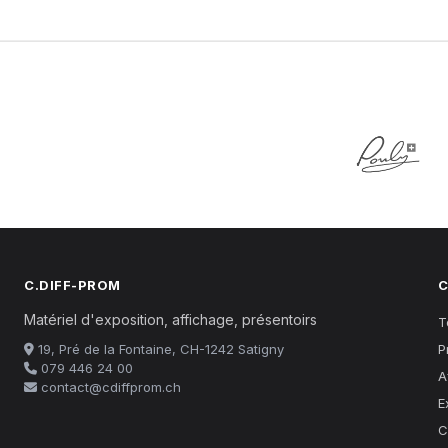
C.DIFF-PROM
C
Matériel d'exposition, affichage, présentoirs
T
19, Pré de la Fontaine, CH-1242 Satigny
P
079 446 24 00
A
contact@cdiffprom.ch
E
C