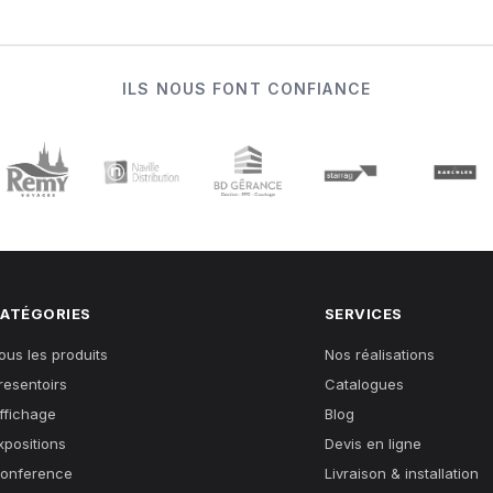
ILS NOUS FONT CONFIANCE
ATÉGORIES
SERVICES
ous les produits
Nos réalisations
resentoirs
Catalogues
ffichage
Blog
xpositions
Devis en ligne
onference
Livraison & installation