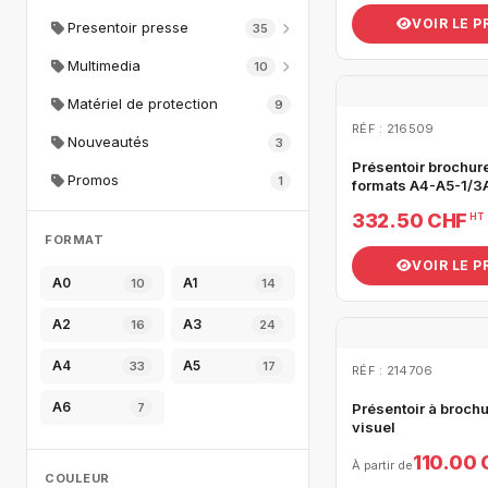
VOIR LE 
Presentoir presse
35
Multimedia
10
Matériel de protection
9
RÉF : 216509
Nouveautés
3
Présentoir brochur
Promos
1
formats A4-A5-1/3
332.50 CHF
HT
FORMAT
VOIR LE 
A0
A1
10
14
A2
A3
16
24
A4
A5
33
17
RÉF : 214706
A6
7
Présentoir à broch
visuel
110.00
À partir de
COULEUR