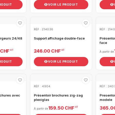
PRODUIT
VOIR LE PRODUIT
RÉF : 214036
RÉF : 214
argeurs 24/48
Support affichage double-face
Présento
face
 CHF
246.00 CHF
HT
HT
À partir de
PRODUIT
VOIR LE PRODUIT
RÉF : 4904
RÉF : 340
ochures avec
Présentoir brochures zig-zag
Presento
plexiglas
modele
159.50 CHF
365.0
HT
À partir de