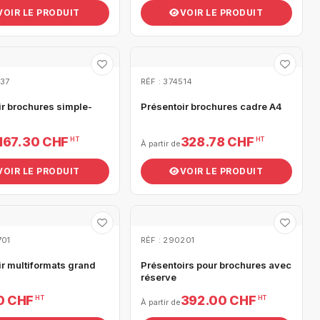
VOIR LE PRODUIT
VOIR LE PRODUIT
037
RÉF : 374514
ir brochures simple-
Présentoir brochures cadre A4
167.30 CHF
328.78 CHF
HT
HT
À partir de
VOIR LE PRODUIT
VOIR LE PRODUIT
701
RÉF : 290201
ir multiformats grand
Présentoirs pour brochures avec
réserve
0 CHF
392.00 CHF
HT
HT
À partir de