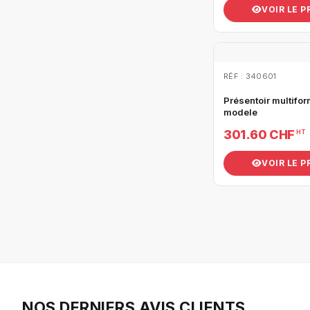
VOIR LE 
RÉF : 340601
Présentoir multifor
modele
301.60 CHF
HT
VOIR LE 
NOS DERNIERS AVIS CLIENTS