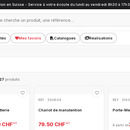
ation en Suisse - Service à votre écoute du lundi au vendredi 8h30 à 17h
ités
Mes favoris
Catalogues
Réalisations
27
produits
RÉF : 350804
RÉF : 214
tterie
Chariot de manutention
Porte-Me
0 CHF
79.50 CHF
HT
HT
À partir de