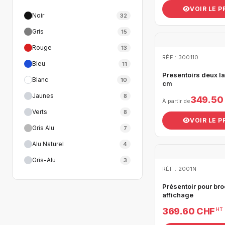
VOIR LE 
Noir
32
Gris
15
Rouge
13
RÉF : 300110
Bleu
11
Presentoirs deux l
Blanc
10
cm
Jaunes
8
349.50
À partir de
Verts
8
VOIR LE 
Gris Alu
7
Alu Naturel
4
Gris-Alu
3
RÉF : 2001N
Présentoir pour br
affichage
369.60 CHF
HT