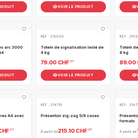
PRODUIT
VOIR LE PRODUIT
RÉF : 215900
RÉF : 2159
es arc 3000
Totem de signalisation lesté de
Totem de 
A4
4 kg
8 kg
79.00 CHF
89.00
HT
PRODUIT
VOIR LE PRODUIT
RÉF : 214719
RÉF : 2147
ures A4 avec
Présentoir zig-zag 5/6 cases
Présentoi
formats
 CHF
215.10 CHF
HT
HT
À partir de
À partir de