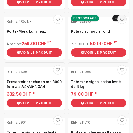
VOIR LE PRODUIT
VOIR LE PRODUIT
DESTOCKAGE
-69%
RÉF : 214057NR
RÉF : 222333
Porte-Menu Lumineux
Poteau sur socle rond
HT
HT
259.00 CHF
50.00 CHF
158.90 CHF
À partir de
VOIR LE PRODUIT
VOIR LE PRODUIT
RÉF : 216509
RÉF : 215900
Présentoir brochures arc 3000
Totem de signalisation lesté
formats A4-A5-1/3A4
de 4 kg
HT
HT
332.50 CHF
79.00 CHF
VOIR LE PRODUIT
VOIR LE PRODUIT
RÉF : 215901
RÉF : 214710
Totem de signalisation lesté
Porte-brochures multicases