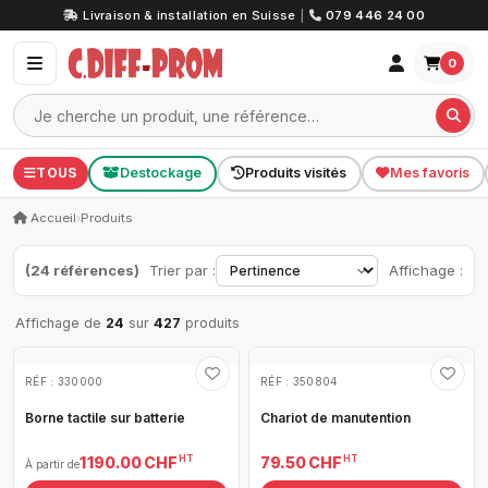
Livraison & installation en Suisse
|
079 446 24 00
0
TOUS
Destockage
Produits visités
Mes favoris
Accueil
›
Produits
(24 références)
Trier par :
Affichage :
Affichage de
24
sur
427
produits
RÉF : 330000
RÉF : 350804
Borne tactile sur batterie
Chariot de manutention
HT
HT
1 190.00 CHF
79.50 CHF
À partir de