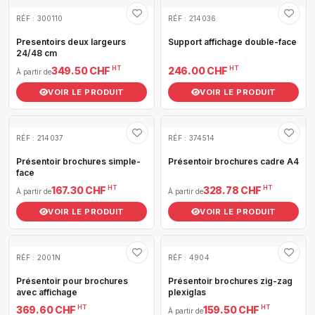
RÉF : 300110
RÉF : 214036
Presentoirs deux largeurs
Support affichage double-face
24/48 cm
HT
HT
349.50 CHF
246.00 CHF
À partir de
VOIR LE PRODUIT
VOIR LE PRODUIT
RÉF : 214037
RÉF : 374514
Présentoir brochures simple-
Présentoir brochures cadre A4
face
HT
HT
167.30 CHF
328.78 CHF
À partir de
À partir de
VOIR LE PRODUIT
VOIR LE PRODUIT
RÉF : 2001N
RÉF : 4904
Présentoir pour brochures
Présentoir brochures zig-zag
avec affichage
plexiglas
HT
HT
369.60 CHF
159.50 CHF
À partir de