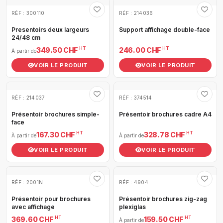
RÉF : 300110
RÉF : 214036
Presentoirs deux largeurs
Support affichage double-face
24/48 cm
HT
HT
349.50 CHF
246.00 CHF
À partir de
VOIR LE PRODUIT
VOIR LE PRODUIT
RÉF : 214037
RÉF : 374514
Présentoir brochures simple-
Présentoir brochures cadre A4
face
HT
HT
167.30 CHF
328.78 CHF
À partir de
À partir de
VOIR LE PRODUIT
VOIR LE PRODUIT
RÉF : 2001N
RÉF : 4904
Présentoir pour brochures
Présentoir brochures zig-zag
avec affichage
plexiglas
HT
HT
369.60 CHF
159.50 CHF
À partir de