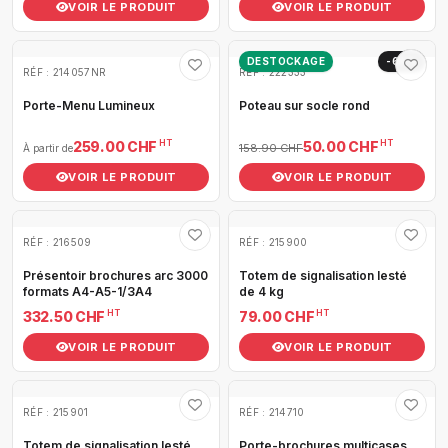
VOIR LE PRODUIT
VOIR LE PRODUIT
DESTOCKAGE
-69%
RÉF : 214057NR
RÉF : 222333
Porte-Menu Lumineux
Poteau sur socle rond
HT
HT
259.00 CHF
50.00 CHF
158.90 CHF
À partir de
VOIR LE PRODUIT
VOIR LE PRODUIT
RÉF : 216509
RÉF : 215900
Présentoir brochures arc 3000
Totem de signalisation lesté
formats A4-A5-1/3A4
de 4 kg
HT
HT
332.50 CHF
79.00 CHF
VOIR LE PRODUIT
VOIR LE PRODUIT
RÉF : 215901
RÉF : 214710
Totem de signalisation lesté
Porte-brochures multicases