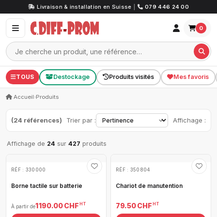
Livraison & installation en Suisse
|
079 446 24 00
0
TOUS
Destockage
Produits visités
Mes favoris
Accueil
›
Produits
(24 références)
Trier par :
Affichage :
Affichage de
24
sur
427
produits
RÉF : 330000
RÉF : 350804
Borne tactile sur batterie
Chariot de manutention
HT
HT
1 190.00 CHF
79.50 CHF
À partir de