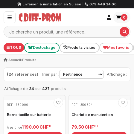
Livraison & installation en Suisse
|
079 446 24 00
0
TOUS
Destockage
Produits visités
Mes favoris
Accueil
›
Produits
(24 références)
Trier par :
Affichage :
Affichage de
24
sur
427
produits
RÉF : 330000
RÉF : 350804
Borne tactile sur batterie
Chariot de manutention
HT
HT
1 190.00 CHF
79.50 CHF
À partir de