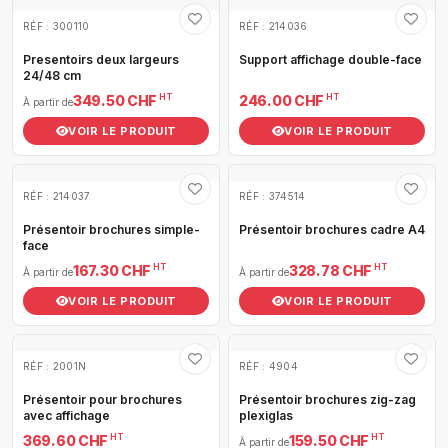
RÉF : 300110
RÉF : 214036
Presentoirs deux largeurs
Support affichage double-face
24/48 cm
HT
HT
349.50 CHF
246.00 CHF
À partir de
VOIR LE PRODUIT
VOIR LE PRODUIT
RÉF : 214037
RÉF : 374514
Présentoir brochures simple-
Présentoir brochures cadre A4
face
HT
HT
167.30 CHF
328.78 CHF
À partir de
À partir de
VOIR LE PRODUIT
VOIR LE PRODUIT
RÉF : 2001N
RÉF : 4904
Présentoir pour brochures
Présentoir brochures zig-zag
avec affichage
plexiglas
HT
HT
369.60 CHF
159.50 CHF
À partir de