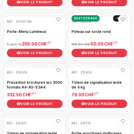
VOIR LE PRODUIT
VOIR LE PRODUIT
DESTOCKAGE
-69%
RÉF : 214057NR
RÉF : 222333
Porte-Menu Lumineux
Poteau sur socle rond
HT
HT
259.00 CHF
50.00 CHF
158.90 CHF
À partir de
VOIR LE PRODUIT
VOIR LE PRODUIT
RÉF : 216509
RÉF : 215900
Présentoir brochures arc 3000
Totem de signalisation lesté
formats A4-A5-1/3A4
de 4 kg
HT
HT
332.50 CHF
79.00 CHF
VOIR LE PRODUIT
VOIR LE PRODUIT
RÉF : 215901
RÉF : 214710
Totem de signalisation lesté
Porte-brochures multicases