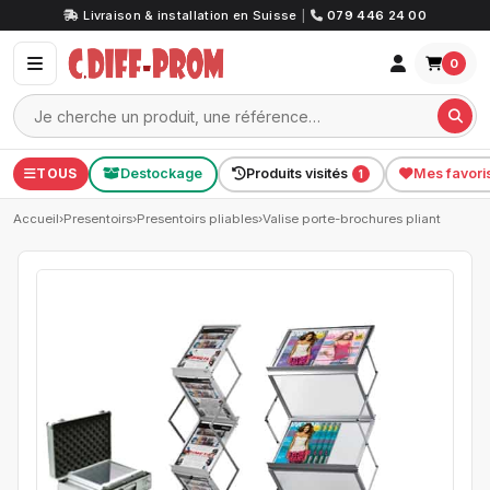
Livraison & installation en Suisse
|
079 446 24 00
0
TOUS
Destockage
Produits visités
Mes favori
1
Accueil
›
Presentoirs
›
Presentoirs pliables
›
Valise porte-brochures pliant