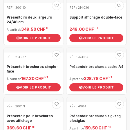
RÉF : 300110
RÉF : 214036
Presentoirs deux largeurs
Support affichage double-face
24/48 cm
HT
HT
349.50 CHF
246.00 CHF
À partir de
VOIR LE PRODUIT
VOIR LE PRODUIT
RÉF : 214037
RÉF : 374514
Présentoir brochures simple-
Présentoir brochures cadre A4
face
HT
HT
167.30 CHF
328.78 CHF
À partir de
À partir de
VOIR LE PRODUIT
VOIR LE PRODUIT
RÉF : 2001N
RÉF : 4904
Présentoir pour brochures
Présentoir brochures zig-zag
avec affichage
plexiglas
HT
HT
369.60 CHF
159.50 CHF
À partir de