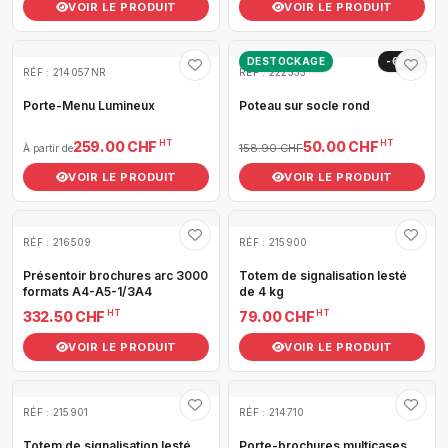
VOIR LE PRODUIT
VOIR LE PRODUIT
DESTOCKAGE
-69%
RÉF : 214057NR
RÉF : 222333
Porte-Menu Lumineux
Poteau sur socle rond
HT
HT
259.00 CHF
50.00 CHF
158.90 CHF
À partir de
VOIR LE PRODUIT
VOIR LE PRODUIT
RÉF : 216509
RÉF : 215900
Présentoir brochures arc 3000
Totem de signalisation lesté
formats A4-A5-1/3A4
de 4 kg
HT
HT
332.50 CHF
79.00 CHF
VOIR LE PRODUIT
VOIR LE PRODUIT
RÉF : 215901
RÉF : 214710
Totem de signalisation lesté
Porte-brochures multicases