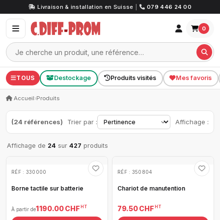
Livraison & installation en Suisse
|
079 446 24 00
0
TOUS
Destockage
Produits visités
Mes favoris
Accueil
›
Produits
(24 références)
Trier par :
Affichage :
Affichage de
24
sur
427
produits
RÉF : 330000
RÉF : 350804
Borne tactile sur batterie
Chariot de manutention
HT
HT
1 190.00 CHF
79.50 CHF
À partir de