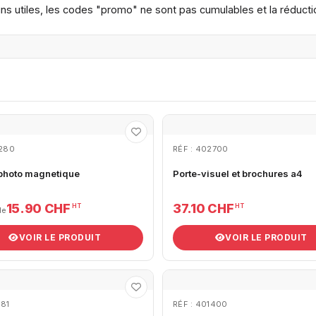
 fins utiles, les codes "promo" ne sont pas cumulables et la réduc
1280
RÉF : 402700
photo magnetique
Porte-visuel et brochures a4
15.90 CHF
37.10 CHF
HT
HT
de
VOIR LE PRODUIT
VOIR LE PRODUIT
081
RÉF : 401400