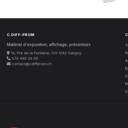
C.DIFF-PROM
C
Matériel d'exposition, affichage, présentoirs
T
19, Pré de la Fontaine, CH-1242 Satigny
P
079 446 24 00
A
contact@cdiffprom.ch
E
C
P
C