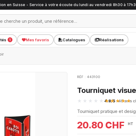
ation en Suisse - Service à votre écoute du lundi au vendredi 8h30 à 17h
ités
Mes favoris
Catalogues
Réalisations
1
ir
RÉF : 443100
Tourniquet visue
4.8/5
· 40 avis c
Tourniquet pratique et design
20.80 CHF
HT