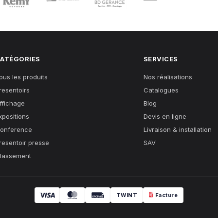
ATÉGORIES
SERVICES
ous les produits
Nos réalisations
resentoirs
Catalogues
ffichage
Blog
xpositions
Devis en ligne
onference
Livraison & installation
resentoir presse
SAV
lassement
TWINT
Facture