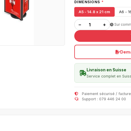
DIMENSIONS
*
A5 - 14.8 x 21 cm
A6 - 1
−
+
Sur com
Dema
Livraison en Suisse
Service complet en Suis
Paiement sécurisé / facture
Support : 079 446 24 00