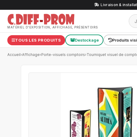
Livraison & install
MATÉRIEL D'EXPOSITION, AFFICHAGE, PRÉSENTOIRS
TOUS LES PRODUITS
Destockage
Produits vis
Accueil
›
Affichage
›
Porte-visuels comptoirs
›
Tourniquet visuel de compto