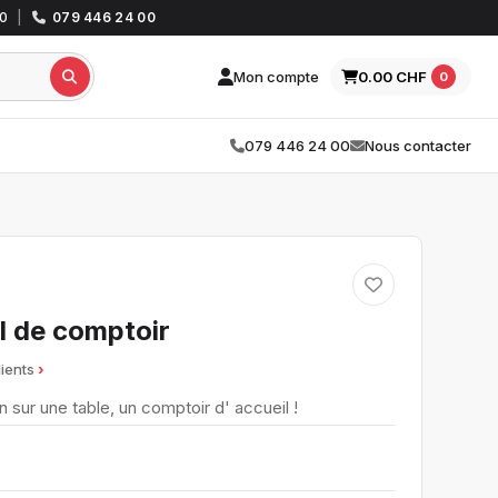
30
|
079 446 24 00
Mon compte
0.00 CHF
0
079 446 24 00
Nous contacter
l de comptoir
lients
 sur une table, un comptoir d' accueil !