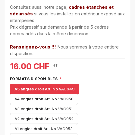
Consultez aussi notre page,
cadres étanches et
sécurisés
si vous les installez en extérieur exposé aux
intempéries
Prix dégressif sur demande à partir de 5 cadres
commandés dans la même dimension.
Renseignez-vous !!!
Nous sommes à votre entière
disposition.
16.00 CHF
HT
FORMATS DISPONIBLES
*
A5 angles droit Art. No VAC949
A4 angles droit Art. No VAC950
A3 angles droit Art. No VAC951
A2 angles droit Art. No VAC952
A1 angles droit Art. No VAC953