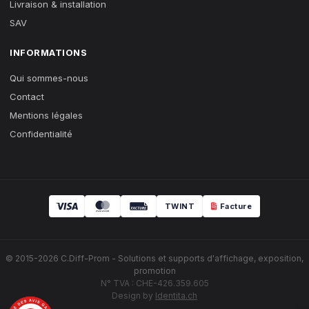
Livraison & installation
SAV
INFORMATIONS
Qui sommes-nous
Contact
Mentions légales
Confidentialité
TWINT
Facture
© 2015-2026 C.Diff-Prom - Solutions et supports d'affichage, exposition,
promotion
N° TVA : CHE-426.359.605
Design by
Identita.ch