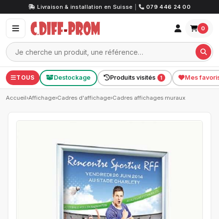
Livraison & installation en Suisse
|
079 446 24 00
0
TOUS
Destockage
Produits visités
Mes favori
1
Accueil
›
Affichage
›
Cadres d'affichage
›
Cadres affichages muraux