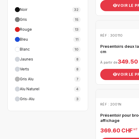
VOIR LE 
Noir
32
Gris
15
Rouge
13
RÉF : 300110
Bleu
11
Presentoirs deux l
Blanc
10
cm
Jaunes
8
349.50
À partir de
Verts
8
VOIR LE 
Gris Alu
7
Alu Naturel
4
Gris-Alu
3
RÉF : 2001N
Présentoir pour br
affichage
369.60 CHF
HT