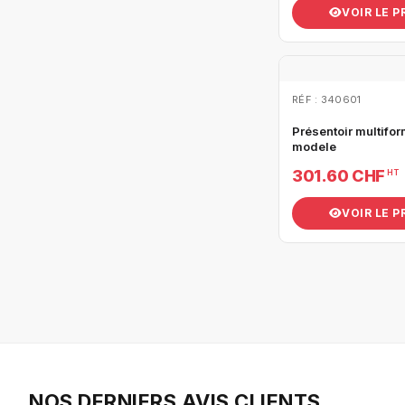
VOIR LE 
RÉF : 340601
Présentoir multifor
modele
301.60 CHF
HT
VOIR LE 
NOS DERNIERS AVIS CLIENTS