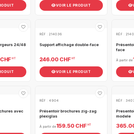
PRODUIT
VOIR LE PRODUIT
RÉF : 214036
RÉF : 214
argeurs 24/48
Support affichage double-face
Présento
face
 CHF
246.00 CHF
HT
HT
À partir de
PRODUIT
VOIR LE PRODUIT
RÉF : 4904
RÉF : 340
ochures avec
Présentoir brochures zig-zag
Presento
plexiglas
modele
159.50 CHF
365.0
HT
À partir de