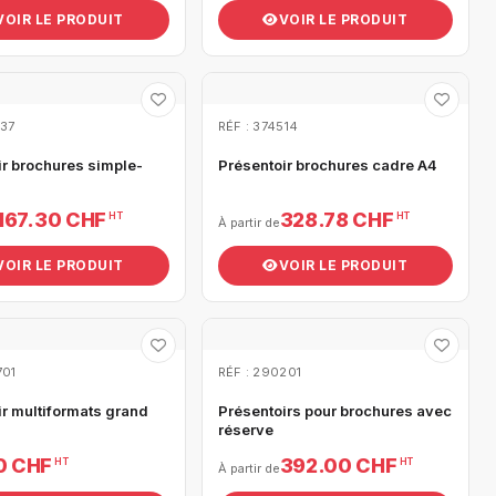
VOIR LE PRODUIT
VOIR LE PRODUIT
037
RÉF : 374514
ir brochures simple-
Présentoir brochures cadre A4
167.30 CHF
328.78 CHF
HT
HT
À partir de
VOIR LE PRODUIT
VOIR LE PRODUIT
701
RÉF : 290201
ir multiformats grand
Présentoirs pour brochures avec
réserve
0 CHF
392.00 CHF
HT
HT
À partir de