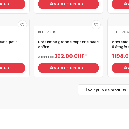
PRODUIT
VOIR LE PRODUIT
RÉF : 291101
RÉF : 129
mats petit
Présentoir grande capacité avec
Présento
coffre
6 étagèr
392.00 CHF
1 198.
HT
À partir de
PRODUIT
VOIR LE PRODUIT
Voir plus de produits