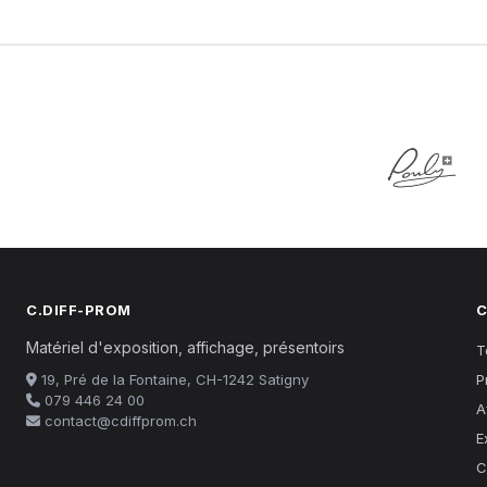
C.DIFF-PROM
C
Matériel d'exposition, affichage, présentoirs
T
19, Pré de la Fontaine, CH-1242 Satigny
P
079 446 24 00
A
contact@cdiffprom.ch
E
C