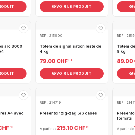
PRODUIT
VOIR LE PRODUIT
RÉF : 215900
RÉF : 2159
es arc 3000
Totem de signalisation lesté de
Totem de 
A4
4 kg
8 kg
79.00 CHF
89.00
HT
PRODUIT
VOIR LE PRODUIT
RÉF : 214719
RÉF : 2147
ures A4 avec
Présentoir zig-zag 5/6 cases
Présentoi
formats
 CHF
215.10 CHF
HT
HT
À partir de
À partir de