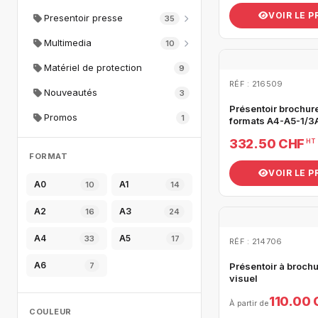
VOIR LE 
Presentoir presse
35
Multimedia
10
Matériel de protection
9
RÉF : 216509
Nouveautés
3
Présentoir brochur
Promos
1
formats A4-A5-1/3
332.50 CHF
HT
FORMAT
VOIR LE 
A0
A1
10
14
A2
A3
16
24
A4
A5
33
17
RÉF : 214706
A6
7
Présentoir à broch
visuel
110.00
À partir de
COULEUR