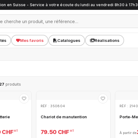
ation en Suisse - Service à votre écoute du lundi au vendredi 8h30 à 17h
ités
Mes favoris
Catalogues
Réalisations
27
produits
RÉF : 350804
RÉF : 214
tterie
Chariot de manutention
Porte-Me
0 CHF
79.50 CHF
HT
HT
À partir de