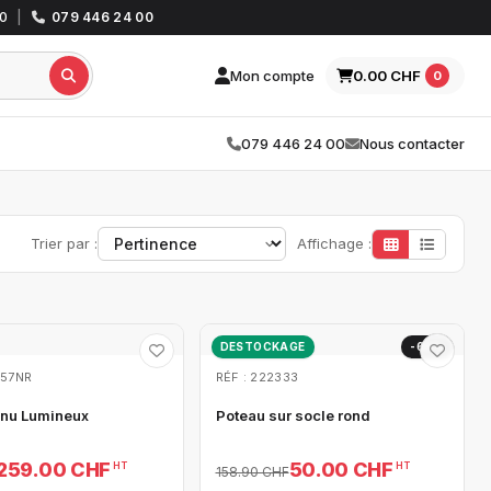
30
|
079 446 24 00
Mon compte
0.00 CHF
0
079 446 24 00
Nous contacter
Trier par :
Affichage :
DESTOCKAGE
-69%
057NR
RÉF : 222333
nu Lumineux
Poteau sur socle rond
259.00 CHF
50.00 CHF
HT
HT
158.90 CHF