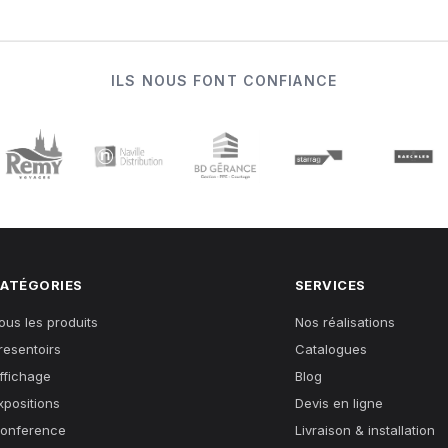
ILS NOUS FONT CONFIANCE
ATÉGORIES
SERVICES
ous les produits
Nos réalisations
resentoirs
Catalogues
ffichage
Blog
xpositions
Devis en ligne
onference
Livraison & installation