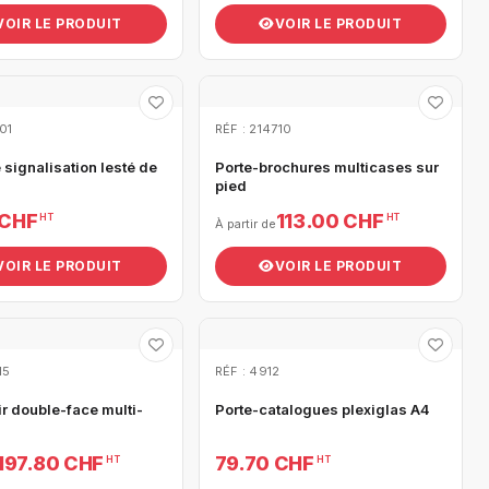
VOIR LE PRODUIT
VOIR LE PRODUIT
01
RÉF : 214710
signalisation lesté de
Porte-brochures multicases sur
pied
 CHF
113.00 CHF
HT
HT
À partir de
VOIR LE PRODUIT
VOIR LE PRODUIT
15
RÉF : 4912
r double-face multi-
Porte-catalogues plexiglas A4
197.80 CHF
79.70 CHF
HT
HT