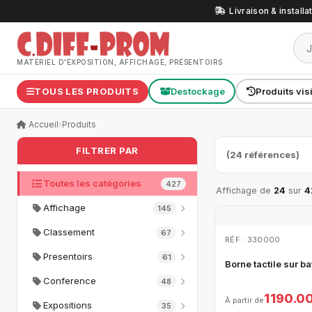
Livraison & install
MATÉRIEL D'EXPOSITION, AFFICHAGE, PRÉSENTOIRS
TOUS LES PRODUITS
Destockage
Produits vis
Accueil
›
Produits
FILTRER PAR
(24 références)
Toutes les catégories
427
Affichage de
24
sur
4
Affichage
145
Classement
67
RÉF : 330000
Presentoirs
61
Borne tactile sur ba
Conference
48
1 190.0
À partir de
Expositions
35